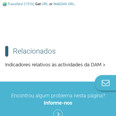
Transferir (151k)
Get
URL
or
WebDAV URL
.
Relacionados
Indicadores relativos às actividades da DAM
Co
n
Encontrou algum problema nesta página?
Informe-nos