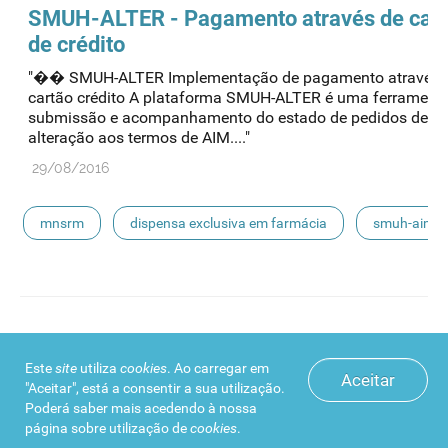
escoamento
smuh-alter
procedimentos nacionais
SMUH-ALTER - Pagamento através de car
de crédito
"�� SMUH-ALTER Implementação de pagamento através 
cartão crédito A plataforma SMUH-ALTER é uma ferrament
submissão e acompanhamento do estado de pedidos de
alteração aos termos de AIM...."
29/08/2016
mnsrm
dispensa exclusiva em farmácia
smuh-aim
smuh
submissão eletrónica
automedicação
escoamento
smuh-alter
procedimentos nacionais
Manual de utilizador externo SMUH-ALTER
Este
site
utiliza
cookies
. Ao carregar em
(EN) - versão 2, agosto 2013
Aceitar
"Aceitar", está a consentir a sua utilização.
" External User Manual Page 1 of 62 Version 2, Augus
Poderá saber mais acedendo à nossa
página sobre
utilização de
cookies
.
INFARMED’S Electronic System for the Management of Med