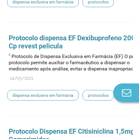
dispensa exclusiva em farmácia
protocolos
Protocolo
dispensa
EF Dexibuprofeno 200
Cp revest pelicula
" Protocolo de Dispensa Exclusiva em Farmácia (EF) O pres
protocolo permite auxiliar o farmacêutico a dispensar o
medicamento após análise, evitar a dispensa inapropriada..
24/05/2021
Co
dispensa exclusiva em farmácia
protocolos
n
Protocolo
Dispensa
EF Citisiniclina 1,5mg