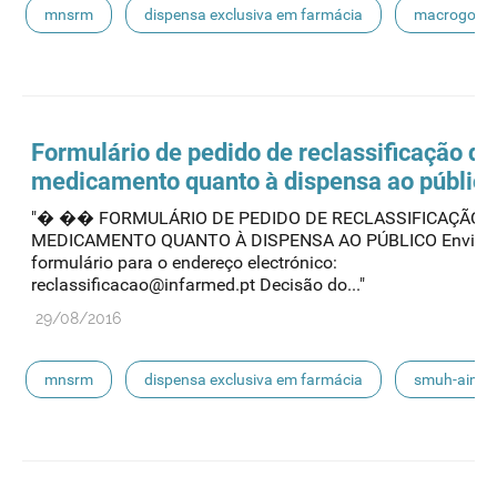
mnsrm
dispensa exclusiva em farmácia
macrogol
paracetamol
pancreatina
ulipristal
hidrocortisona
fluticasona
pílula do dia seguinte
Formulário de pedido de reclassificação do
medicamento quanto à
dispensa
ao públic
ibuprofeno
paracetamol codeina buclizina
"� �� FORMULÁRIO DE PEDIDO DE RECLASSIFICAÇÃO 
MEDICAMENTO QUANTO À DISPENSA AO PÚBLICO Enviar 
picetoprofeno
contraceção de emergência
amorolfi
formulário para o endereço electrónico:
reclassificacao@infarmed.pt Decisão do..."
floroglucinol e simeticone
cianocobalamida
29/08/2016
lidocaína prilocaína
mnsrm
dispensa exclusiva em farmácia
smuh-aim
smuh
submissão eletrónica
automedicação