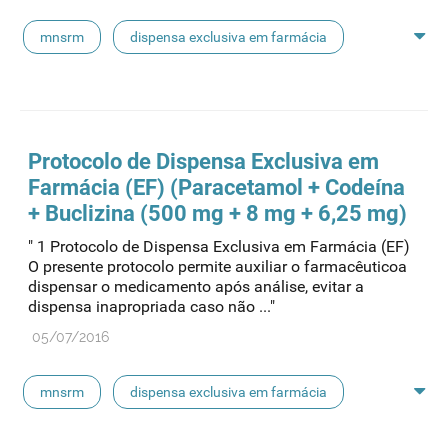
mnsrm
dispensa exclusiva em farmácia
macrogol
paracetamol
pancreatina
ulipristal
hidrocortisona
fluticasona
Protocolo de Dispensa Exclusiva em
Farmácia (EF) (Paracetamol + Codeína
pílula do dia seguinte
ibuprofeno
+ Buclizina (500 mg + 8 mg + 6,25 mg)
" 1 Protocolo de Dispensa Exclusiva em Farmácia (EF)
paracetamol codeina buclizina
picetoprofeno
O presente protocolo permite auxiliar o farmacêuticoa
dispensar o medicamento após análise, evitar a
dispensa inapropriada caso não ..."
contraceção de emergência
amorolfina
05/07/2016
floroglucinol e simeticone
cianocobalamida
mnsrm
dispensa exclusiva em farmácia
lidocaína prilocaína
macrogol
paracetamol
pancreatina