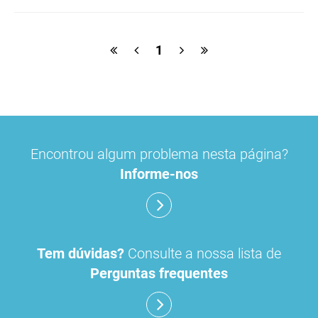
ulipristal
hidrocortisona
fluticasona
1
pílula do dia seguinte
ibuprofeno
paracetamol codeina buclizina
picetoprofeno
Encontrou algum problema nesta página?
contraceção de emergência
amorolfina
Informe-nos
floroglucinol e simeticone
cianocobalamida
lidocaína prilocaína
Tem dúvidas?
Consulte a nossa lista de
Perguntas frequentes