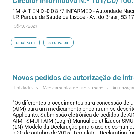
Circular Informativa N.º 101/CD/100
" M -A T EN D -0 0 8 /7 INFARMED - Autoridade Na
I.P. Parque de Saúde de Lisboa - Av. do Brasil, 53 1
06/10/2023
smuh-aim
smuh-alter
Novos pedidos de autorização de in
Entidades
>
Medicamentos de uso humano
>
Autorizaçã
"Os diferentes procedimentos para concessão de 
(AIM) para um medicamento encontram-se descrit
Applicants. Submissão eletrónica de pedidos de A
AIM - SMUH-AIM (Login) Manual de utilizador SM
(EN) Modelo da Declaração para o uso de comunica
a 30 de outubro de 2015) Template - Declaration fo