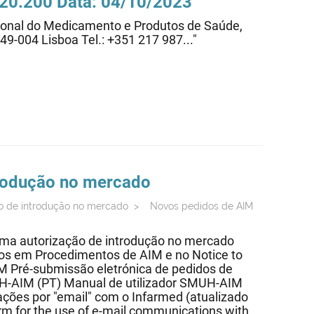
.20.200 Data: 04/10/2023
cional do Medicamento e Produtos de Saúde,
749-004 Lisboa Tel.: +351 217 987..."
trodução no mercado
o de introdução no mercado
>
Novos pedidos de AIM
uma autorização de introdução no mercado
os em Procedimentos de AIM e no Notice to
IM Pré-submissão eletrónica de pedidos de
UH-AIM (PT) Manual de utilizador SMUH-AIM
ções por "email" com o Infarmed (atualizado
rm for the use of e-mail communications with