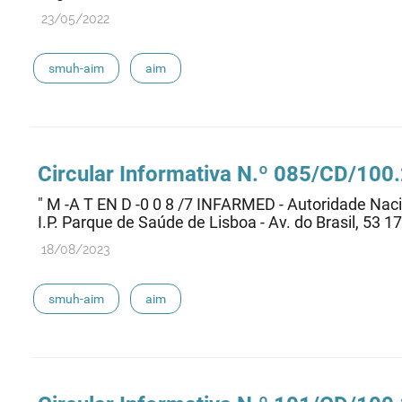
23/05/2022
smuh-aim
aim
Circular Informativa N.º 085/CD/100
" M -A T EN D -0 0 8 /7 INFARMED - Autoridade Na
I.P. Parque de Saúde de Lisboa - Av. do Brasil, 53 1
18/08/2023
smuh-aim
aim