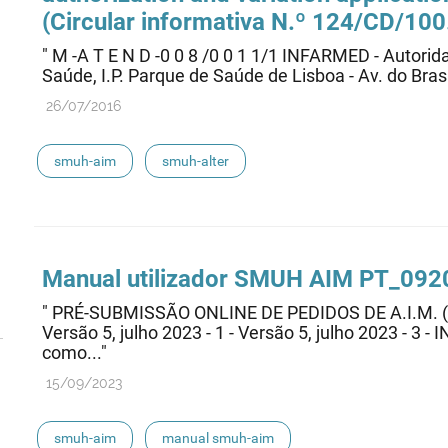
(Circular informativa N.º 124/CD/10
" M -A T E N D -0 0 8 /0 0 1 1/1 INFARMED - Autor
Saúde, I.P. Parque de Saúde de Lisboa - Av. do Brasil
26/07/2016
smuh-aim
smuh-alter
Manual utilizador SMUH AIM PT_092
" PRÉ-SUBMISSÃO ONLINE DE PEDIDOS DE A.I.
Versão 5, julho 2023 - 1 - Versão 5, julho 2023 - 
como..."
15/09/2023
smuh-aim
manual smuh-aim