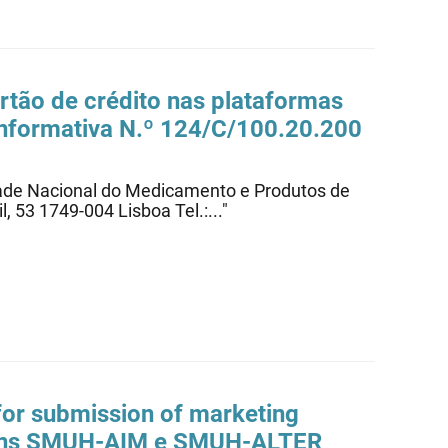
tão de crédito nas plataformas
nformativa N.º 124/C/100.20.200
idade Nacional do Medicamento e Produtos de
, 53 1749-004 Lisboa Tel.:..."
 for submission of marketing
ons
SMUH-AIM
e SMUH-ALTER