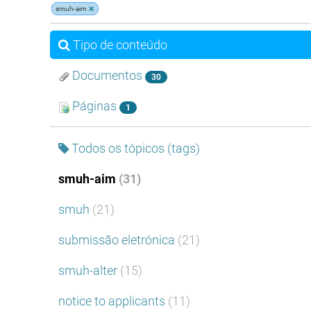
smuh-aim
Tipo de conteúdo
Documentos
30
Páginas
1
Todos os tópicos (tags)
smuh-aim
(31)
smuh
(21)
submissão eletrónica
(21)
smuh-alter
(15)
notice to applicants
(11)