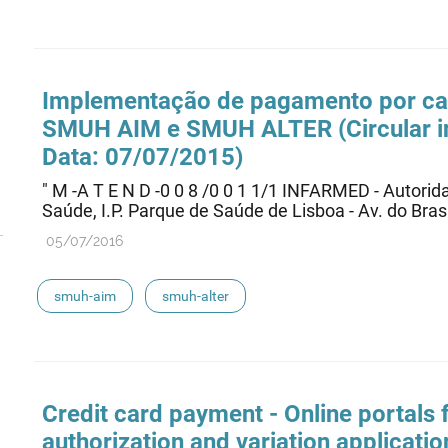
Implementação de pagamento por car
SMUH AIM e SMUH ALTER (Circular i
Data: 07/07/2015)
" M -A T E N D -0 0 8 /0 0 1 1/1 INFARMED - Autor
Saúde, I.P. Parque de Saúde de Lisboa - Av. do Brasil
05/07/2016
smuh-aim
smuh-alter
Credit card payment - Online portals
authorization and variation applicati