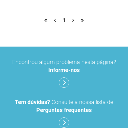
ulipristal
hidrocortisona
fluticasona
1
pílula do dia seguinte
ibuprofeno
paracetamol codeina buclizina
picetoprofeno
Encontrou algum problema nesta página?
contraceção de emergência
amorolfina
Informe-nos
floroglucinol e simeticone
cianocobalamida
lidocaína prilocaína
Tem dúvidas?
Consulte a nossa lista de
Perguntas frequentes