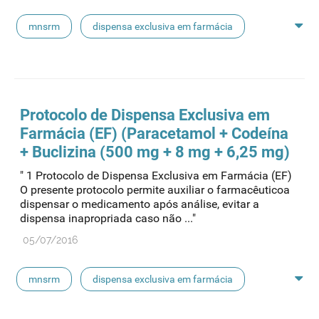
mnsrm
dispensa exclusiva em farmácia
macrogol
paracetamol
pancreatina
ulipristal
hidrocortisona
fluticasona
Protocolo de Dispensa Exclusiva em
Farmácia (EF) (Paracetamol + Codeína
pílula do dia seguinte
ibuprofeno
+ Buclizina (500 mg + 8 mg + 6,25 mg)
" 1 Protocolo de Dispensa Exclusiva em Farmácia (EF)
paracetamol codeina buclizina
picetoprofeno
O presente protocolo permite auxiliar o farmacêuticoa
dispensar o medicamento após análise, evitar a
dispensa inapropriada caso não ..."
contraceção de emergência
amorolfina
05/07/2016
floroglucinol e simeticone
cianocobalamida
mnsrm
dispensa exclusiva em farmácia
lidocaína prilocaína
macrogol
paracetamol
pancreatina