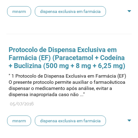
mnsrm
dispensa exclusiva em farmácia
macrogol
paracetamol
pancreatina
ulipristal
hidrocortisona
fluticasona
Protocolo de Dispensa Exclusiva em
Farmácia (EF) (Paracetamol + Codeína
pílula do dia seguinte
ibuprofeno
+ Buclizina (500 mg + 8 mg + 6,25 mg)
" 1 Protocolo de Dispensa Exclusiva em Farmácia (EF)
paracetamol codeina buclizina
picetoprofeno
O presente protocolo permite auxiliar o farmacêuticoa
dispensar o medicamento após análise, evitar a
dispensa inapropriada caso não ..."
contraceção de emergência
amorolfina
05/07/2016
floroglucinol e simeticone
cianocobalamida
mnsrm
dispensa exclusiva em farmácia
lidocaína prilocaína
macrogol
paracetamol
pancreatina