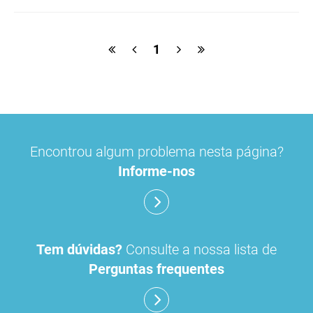
ulipristal
hidrocortisona
fluticasona
1
pílula do dia seguinte
ibuprofeno
paracetamol codeina buclizina
picetoprofeno
Encontrou algum problema nesta página?
contraceção de emergência
amorolfina
Informe-nos
floroglucinol e simeticone
cianocobalamida
lidocaína prilocaína
Tem dúvidas?
Consulte a nossa lista de
Perguntas frequentes