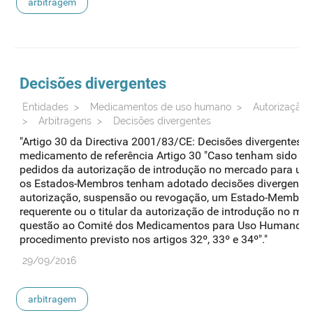
arbitragem
Decisões divergentes
Entidades
>
Medicamentos de uso humano
>
Autorização 
>
Arbitragens
>
Decisões divergentes
"Artigo 30 da Directiva 2001/83/CE: Decisões divergente
medicamento de referência Artigo 30 "Caso tenham sido ap
pedidos da autorização de introdução no mercado para um 
os Estados-Membros tenham adotado decisões divergentes 
autorização, suspensão ou revogação, um Estado-Membro,
requerente ou o titular da autorização de introdução no m
questão ao Comité dos Medicamentos para Uso Humano,(...)
procedimento previsto nos artigos 32º, 33º e 34º"."
29/09/2016
arbitragem