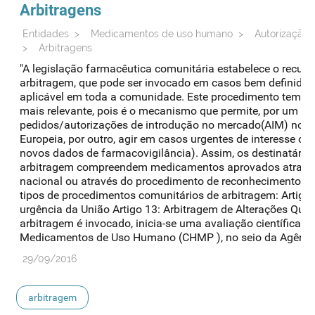
Arbitragens
Entidades
>
Medicamentos de uso humano
>
Autorização 
>
Arbitragens
"A legislação farmacêutica comunitária estabelece o recu
arbitragem, que pode ser invocado em casos bem definidos, 
aplicável em toda a comunidade. Este procedimento tem vin
mais relevante, pois é o mecanismo que permite, por um la
pedidos/autorizações de introdução no mercado(AIM) no 
Europeia, por outro, agir em casos urgentes de interesse co
novos dados de farmacovigilância). Assim, os destinatário
arbitragem compreendem medicamentos aprovados atravé
nacional ou através do procedimento de reconhecimento mú
tipos de procedimentos comunitários de arbitragem: Artigo
urgência da União Artigo 13: Arbitragem de Alterações Qu
arbitragem é invocado, inicia-se uma avaliação científica 
Medicamentos de Uso Humano (CHMP ), no seio da Agência 
29/09/2016
arbitragem