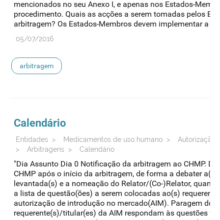
mencionados no seu Anexo I, e apenas nos Estados-Membr
procedimento. Quais as acções a serem tomadas pelos Es
arbitragem? Os Estados-Membros devem implementar a Decis
05/07/2016
arbitragem
Calendário
Entidades
>
Medicamentos de uso humano
>
Autorização 
>
Arbitragens
>
Calendário
"Dia Assunto Dia 0 Notificação da arbitragem ao CHMP. Dia
CHMP após o início da arbitragem, de forma a debater a(s)
levantada(s) e a nomeação do Relator/(Co-)Relator, quand
a lista de questão(ões) a serem colocadas ao(s) requerente(
autorização de introdução no mercado(AIM). Paragem do re
requerente(s)/titular(es) da AIM respondam às questões f