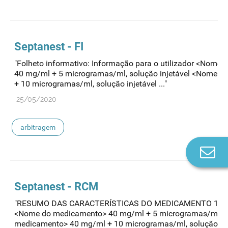
Septanest - FI
"Folheto informativo: Informação para o utilizador <Nome
40 mg/ml + 5 microgramas/ml, solução injetável <Nome 
+ 10 microgramas/ml, solução injetável ..."
25/05/2020
arbitragem
Co
n
Septanest - RCM
"RESUMO DAS CARACTERÍSTICAS DO MEDICAMENTO 1.
<Nome do medicamento> 40 mg/ml + 5 microgramas/ml, so
medicamento> 40 mg/ml + 10 microgramas/ml, solução..."