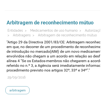
Arbitragem
de reconhecimento mútuo
Entidades
>
Medicamentos de uso humano
>
Autorização 
>
Arbitragens
>
Arbitragem de reconhecimento mútuo
"Artigo 29 da Directiva 2001/83/CE: Arbitragem reconheci
em que, no decorrer de um procedimento de reconheciment
de introdução no mercado(AIM) de um novo medicamento,
envolvidos não chegam a um acordo em relação ao desfech
alínea 4 "Se os Estados-membros não chegarem a acordo n
referido no n.º 3, a Agência será imediatamente informada, 
procedimento previsto nos artigos 32º, 33º e 34º"."
29/09/2016
arbitragem