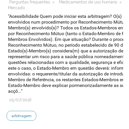
Perguntas frequentes
>
Medicamentos de uso humano
>
A
Mercado
"Acessibilidade Quem pode iniciar esta arbitragem? O(s) E
envolvidos num procedimento por Reconhecimento Mútuo. Qu
Membro(s) envolvido(s)? Todos os Estados-Membros envo
por Reconhecimento Mútuo (tanto o Estado-Membro de Ref
Membros Envolvidos). Em que situação? Durante o proced
Reconhecimento Mútuo, no período estabelecido de 90 dias
Estado(s)-Membro(s) considera(m) que a autorização de i
representar um risco para a saúde pública nomeadamente n
questões relacionadas com a qualidade, segurança e eficá
este o caso, o Estado-Membro em questão deverá: informar
envolvidas: o requerente/titular da autorização de introdu
Membro de Referência, os restantes Estados-Membros envo
Estado-Membro deve explicar pormenorizadamente as suas 
acçõ..."
05/07/2016
arbitragem