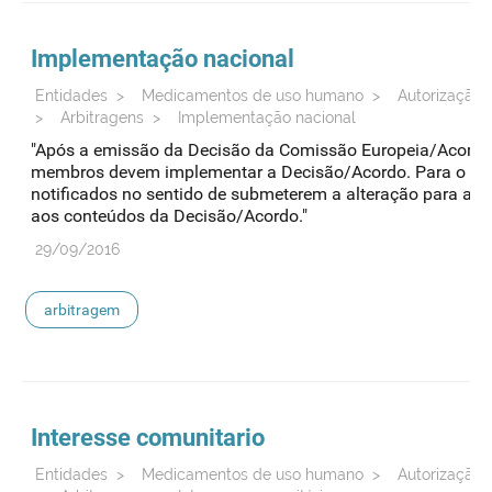
Implementação nacional
Entidades
>
Medicamentos de uso humano
>
Autorização 
>
Arbitragens
>
Implementação nacional
"Após a emissão da Decisão da Comissão Europeia/Acord
membros devem implementar a Decisão/Acordo. Para o efeit
notificados no sentido de submeterem a alteração para ad
aos conteúdos da Decisão/Acordo."
29/09/2016
arbitragem
Interesse comunitario
Entidades
>
Medicamentos de uso humano
>
Autorização 