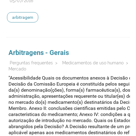
05/07/2016
arbitragem
Arbitragens - Gerais
Perguntas frequentes
>
Medicamentos de uso humano
>
A
Mercado
"Acessibilidade Quais os documentos anexos à Decisão da
Decisão da Comissão Europeia é constituída pelos seguintes
da(s) denominação(ções), forma(s) farmacêutica(s), dosag
administração, apresentações requerente ou titular(es) de 
no mercado do(s) medicamento(s) destinatários da Decisã
Membro. Anexo II: conclusões científicas emitidas pelo CHM
características do medicamento; Anexo IV: condições a que
autorização de introdução no mercado. Quais os Estados
abrangidos pela Decisão? A Decisão resultante de um proc
aplicável apenas aos medicamentos destinatários do refer