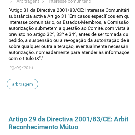
>
Arbitragens
>
Interesse comunitário
"Artigo 31 da Directiva 2001/83/CE: Interesse Comunitário/
substância activa Artigo 31 "Em casos específicos em que e
interesse comunitário, os Estados-Membros, a Comissão, o r
autorização submetem a questão ao Comité, com vista à a
previsto no artigo 32º, 33º e 34º, antes de ser tomada qual
pedido, a suspensão ou a revogação da autorização de int
sobre qualquer outra alteração, eventualmente necessária, 
autorização, nomeadamente para atender às informações 
com o título IX"."
29/09/2016
arbitragem
Artigo 29 da Directiva 2001/83/CE:
Arbitr
Reconhecimento Mútuo