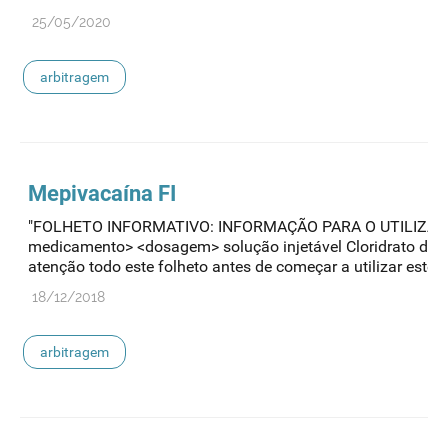
25/05/2020
arbitragem
Mepivacaína FI
"FOLHETO INFORMATIVO: INFORMAÇÃO PARA O UTILIZA
medicamento> <dosagem> solução injetável Cloridrato de 
atenção todo este folheto antes de começar a utilizar este...
18/12/2018
arbitragem