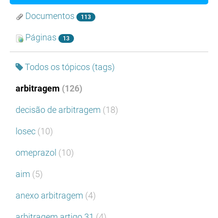
Documentos
113
Páginas
13
Todos os tópicos (tags)
arbitragem
(126)
decisão de arbitragem
(18)
losec
(10)
omeprazol
(10)
aim
(5)
anexo arbitragem
(4)
arbitragem artigo 31
(4)