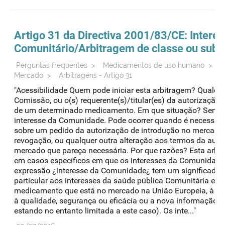
Artigo 31 da Directiva 2001/83/CE: Intere
Comunitário/
Arbitragem
de classe ou subs
Perguntas frequentes
>
Medicamentos de uso humano
>
A
Mercado
>
Arbitragens - Artigo 31
"Acessibilidade Quem pode iniciar esta arbitragem? Qualq
Comissão, ou o(s) requerente(s)/titular(es) da autorização
de um determinado medicamento. Em que situação? Sempre
interesse da Comunidade. Pode ocorrer quando é necessár
sobre um pedido da autorização de introdução no mercado
revogação, ou qualquer outra alteração aos termos da auto
mercado que pareça necessária. Por que razões? Esta arbit
em casos específicos em que os interesses da Comunidade 
expressão ¿interesse da Comunidade¿ tem um significado m
particular aos interesses da saúde pública Comunitária em
medicamento que está no mercado na União Europeia, à luz
à qualidade, segurança ou eficácia ou a nova informação d
estando no entanto limitada a este caso). Os inte..."