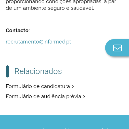
proporcionando condições apropriadas, a par
de um ambiente seguro e saudável.
Contacto:
recrutamento@infarmed.pt
Co
n
Relacionados
Formulário de candidatura
Formulário de audiência prévia
Conteúdo funcional:
Conteúdo funcional:
Exercício funções na área de atividade de