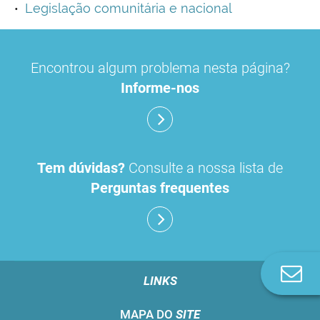
Legislação comunitária e nacional
Encontrou algum problema nesta página?
Informe-nos
Tem dúvidas?
Consulte a nossa lista de
Perguntas frequentes
Co
LINKS
n
MAPA DO
SITE