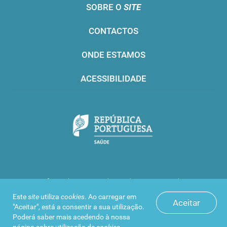
SOBRE O
SITE
CONTACTOS
ONDE ESTAMOS
ACESSIBILIDADE
Infarmed © 2016. Todos os direitos reservados
Este
site
utiliza
cookies
. Ao carregar em
Aceitar
"Aceitar", está a consentir a sua utilização.
Poderá saber mais acedendo à nossa