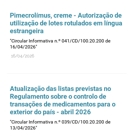
Comprovação da qualidade
Comunicação
Pimecrolímus, creme - Autorização de
Controlo de qualidade
utilização de lotes rotulados em língua
estrangeira
Cosméticos
Dispensa
"Circular Informativa n.º 041/CD/100.20.200 de
16/04/2026"
Dispositivos médicos
16/04/2026
Distribuição
Ensaios clínicos
Entidades reguladoras
Atualização das listas previstas no
Estrutura e organização
Regulamento sobre o controlo de
Exercício farmacêutico
transações de medicamentos para o
Exportação
exterior do país - abril 2026
Fabricantes
"Circular Informativa n.º 039/CD/100.20.200 de
13/04/2026"
Fabrico