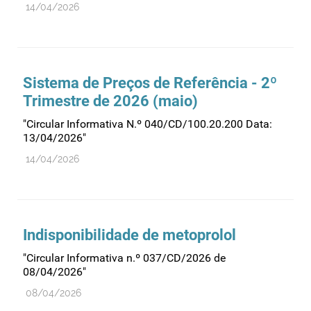
14/04/2026
Farmacovigilância
Farmácias
Gestão financeira e patrimonial
Hemoderivados
Sistema de Preços de Referência - 2º
Trimestre de 2026 (maio)
Importação
"Circular Informativa N.º 040/CD/100.20.200 Data:
Informação estatística
13/04/2026"
Informação institucional
14/04/2026
Inspeção
Investigação
Legislação
Indisponibilidade de metoprolol
Licenciamentos
"Circular Informativa n.º 037/CD/2026 de
Locais de venda
08/04/2026"
Manutenção no mercado
08/04/2026
Medicamentos de uso humano