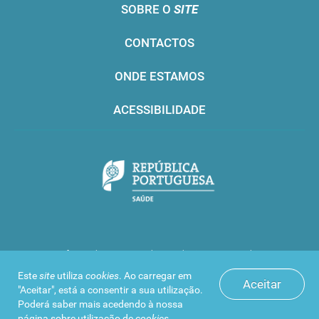
SOBRE O
SITE
CONTACTOS
ONDE ESTAMOS
ACESSIBILIDADE
Infarmed © 2016. Todos os direitos reservados
Este
site
utiliza
cookies
. Ao carregar em
Aceitar
"Aceitar", está a consentir a sua utilização.
Poderá saber mais acedendo à nossa
página sobre
utilização de
cookies
.