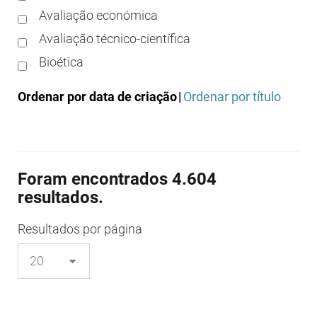
Avaliação económica
Avaliação técnico-científica
Bioética
Boas práticas clínicas
Ordenar por data de criação
|
Ordenar por título
Boas práticas de distribuição
Boas práticas de fabrico
Boas práticas de farmácia
Foram encontrados 4.604
Boas práticas de investigação
resultados.
Boas práticas de laboratório
Boas práticas regulamentares
Resultados
por página
Certificação
Colocação no mercado/comercialização
Comparticipação