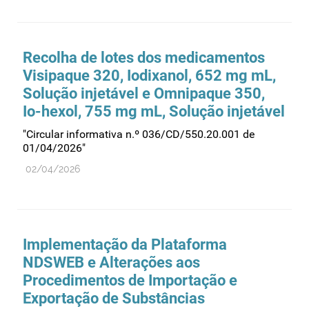
Medicamentos genéricos
Medicamentos homeopáticos
Recolha de lotes dos medicamentos
Medicinas alternativas
Visipaque 320, Iodixanol, 652 mg mL,
Nanotecnologia
Solução injetável e Omnipaque 350,
Io-hexol, 755 mg mL, Solução injetável
Planeamento
"Circular informativa n.º 036/CD/550.20.001 de
Plantas medicinais
01/04/2026"
Prescrição
02/04/2026
Preços
Produtos de saúde
Produtos fronteira
Implementação da Plataforma
Publicidade
NDSWEB e Alterações aos
Qualidade e normalização
Procedimentos de Importação e
Reações adversas
Exportação de Substâncias