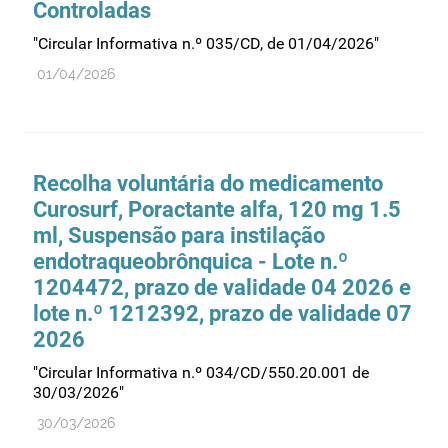
Controladas
Recursos humanos
"Circular Informativa n.º 035/CD, de 01/04/2026"
Registo
01/04/2026
Regulamentação
Relações internacionais
Substâncias controladas
Supervisão do mercado
Recolha voluntária do medicamento
Curosurf, Poractante alfa, 120 mg 1.5
Taxas
ml, Suspensão para instilação
Tecnologias da saúde
endotraqueobrônquica - Lote n.º
Utilização
1204472, prazo de validade 04 2026 e
Vigilância de cosméticos
lote n.º 1212392, prazo de validade 07
2026
Vigilância de dispositivos médicos
"Circular Informativa n.º 034/CD/550.20.001 de
30/03/2026"
30/03/2026