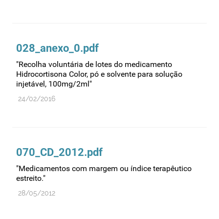
Recursos humanos
Registo
Regulamentação
028_anexo_0.pdf
Relações internacionais
"Recolha voluntária de lotes do medicamento
Substâncias controladas
Hidrocortisona Color, pó e solvente para solução
injetável, 100mg/2ml"
Supervisão do mercado
24/02/2016
Taxas
Tecnologias da saúde
Utilização
Vigilância de cosméticos
070_CD_2012.pdf
Vigilância de dispositivos médicos
"Medicamentos com margem ou índice terapêutico
estreito."
28/05/2012