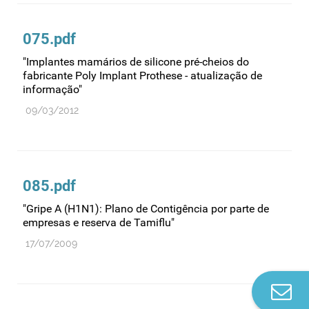
075.pdf
"Implantes mamários de silicone pré-cheios do
fabricante Poly Implant Prothese - atualização de
informação"
09/03/2012
085.pdf
"Gripe A (H1N1): Plano de Contigência por parte de
empresas e reserva de Tamiflu"
17/07/2009
Co
n