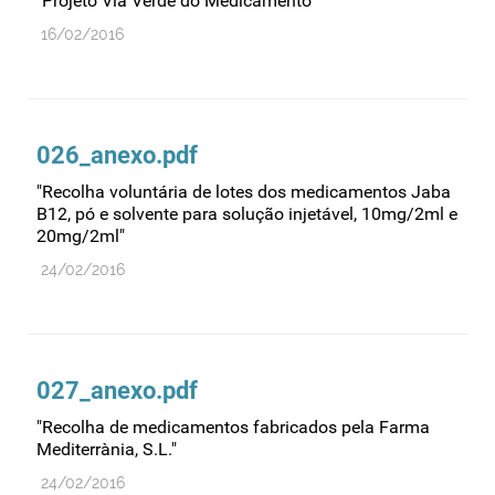
"Projeto Via Verde do Medicamento"
Medicamentos genéricos
16/02/2016
Medicamentos homeopáticos
Medicinas alternativas
Nanotecnologia
026_anexo.pdf
Planeamento
"Recolha voluntária de lotes dos medicamentos Jaba
B12, pó e solvente para solução injetável, 10mg/2ml e
Plantas medicinais
20mg/2ml"
Prescrição
24/02/2016
Preços
Produtos de saúde
Produtos fronteira
027_anexo.pdf
Publicidade
"Recolha de medicamentos fabricados pela Farma
Qualidade e normalização
Mediterrània, S.L."
Reações adversas
24/02/2016