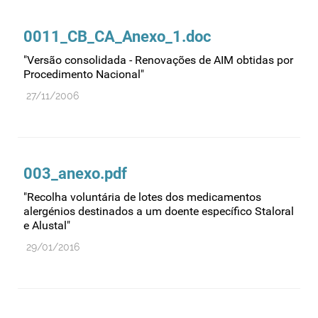
Comprovação da qualidade
Comunicação
0011_CB_CA_Anexo_1.doc
Controlo de qualidade
"Versão consolidada - Renovações de AIM obtidas por
Cosméticos
Procedimento Nacional"
Dispensa
27/11/2006
Dispositivos médicos
Distribuição
Ensaios clínicos
003_anexo.pdf
Entidades reguladoras
"Recolha voluntária de lotes dos medicamentos
alergénios destinados a um doente específico Staloral
Estrutura e organização
e Alustal"
Exercício farmacêutico
29/01/2016
Exportação
Fabricantes
Fabrico