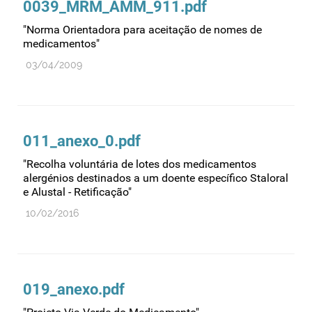
0039_MRM_AMM_911.pdf
Farmacovigilância
"Norma Orientadora para aceitação de nomes de
Farmácias
medicamentos"
Gestão financeira e patrimonial
03/04/2009
Hemoderivados
Importação
Informação estatística
011_anexo_0.pdf
Informação institucional
"Recolha voluntária de lotes dos medicamentos
Inspeção
alergénios destinados a um doente específico Staloral
e Alustal - Retificação"
Investigação
10/02/2016
Legislação
Licenciamentos
Locais de venda
Manutenção no mercado
019_anexo.pdf
Medicamentos de uso humano