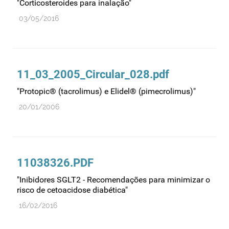
"Corticosteroides para inalação"
03/05/2016
11_03_2005_Circular_028.pdf
"Protopic® (tacrolimus) e Elidel® (pimecrolimus)"
20/01/2006
11038326.PDF
"Inibidores SGLT2 - Recomendações para minimizar o
risco de cetoacidose diabética"
16/02/2016