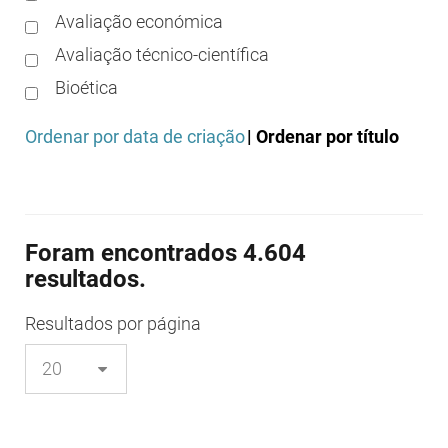
Avaliação económica
Avaliação técnico-científica
Bioética
Boas práticas clínicas
Ordenar por data de criação
| Ordenar por título
Boas práticas de distribuição
Boas práticas de fabrico
Boas práticas de farmácia
Foram encontrados 4.604
Boas práticas de investigação
resultados.
Boas práticas de laboratório
Boas práticas regulamentares
Resultados
por página
Certificação
Colocação no mercado/comercialização
Comparticipação