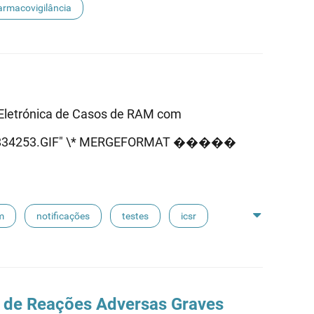
armacovigilância
Eletrónica de Casos de RAM com
cs/1/834253.GIF" \* MERGEFORMAT �����
m
notificações
testes
icsr
 de Reações Adversas Graves