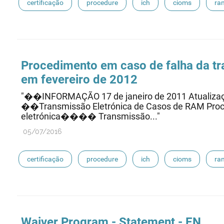
certificação
procedure
ich
cioms
ra
eudravigilance
Procedimento em caso de falha da tra
em fevereiro de 2012
"��INFORMAÇÃO 17 de janeiro de 2011 Atualiza
��Transmissão Eletrónica de Casos de RAM Proc
eletrónica���� Transmissão..."
05/07/2016
certificação
procedure
ich
cioms
ra
eudravigilance
Waiver Program - Statement - EN