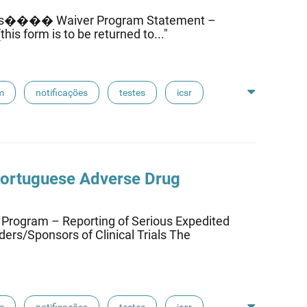
ines���� Waiver Program Statement –
is form is to be returned to..."
m
notificações
testes
icsr
Portuguese Adverse Drug
ram – Reporting of Serious Expedited
ers/Sponsors of Clinical Trials The