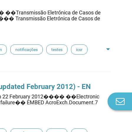
�Transmissão Eletrónica de Casos de
�� Transmissão Eletrónica de Casos de
m
notificações
testes
icsr
 (updated February 2012) - EN
n 22 February 2012���� ��Electronic
Co
tem failure�� EMBED AcroExch.Document.7
n