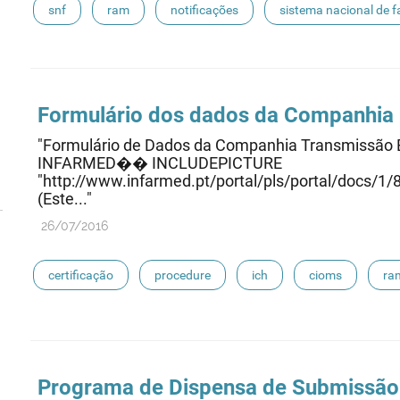
snf
ram
notificações
sistema nacional de f
Formulário dos dados da Companhia
"Formulário de Dados da Companhia Transmissão 
INFARMED�� INCLUDEPICTURE
"http://www.infarmed.pt/portal/pls/portal/do
(Este..."
26/07/2016
certificação
procedure
ich
cioms
ra
eudravigilance
Programa de Dispensa de Submissão