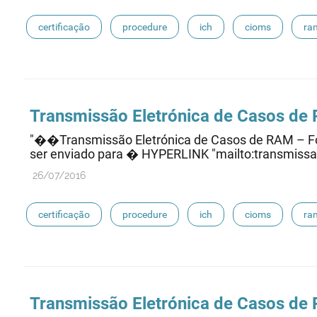
certificação
procedure
ich
cioms
ra
eudravigilance
Transmissão Eletrónica de Casos de 
"��Transmissão Eletrónica de Casos de RAM – For
ser enviado para � HYPERLINK "mailto:transmissao
26/07/2016
certificação
procedure
ich
cioms
ra
eudravigilance
Transmissão Eletrónica de Casos de