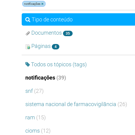
notificações
Tipo de conteúdo
Documentos
35
Páginas
4
Todos os tópicos (tags)
notificações
(39)
snf
(27)
sistema nacional de farmacovigilância
(26)
ram
(15)
cioms
(12)