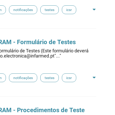
m
notificações
testes
icsr
RAM - Formulário de Testes
mulário de Testes (Este formulário deverá
.electronica@infarmed.pt"..."
m
notificações
testes
icsr
 RAM - Procedimentos de Teste