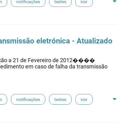
m
notificações
testes
icsr
nsmissão eletrónica - Atualizado
ção a 21 de Fevereiro de 2012����
edimento em caso de falha da transmissão
m
notificações
testes
icsr