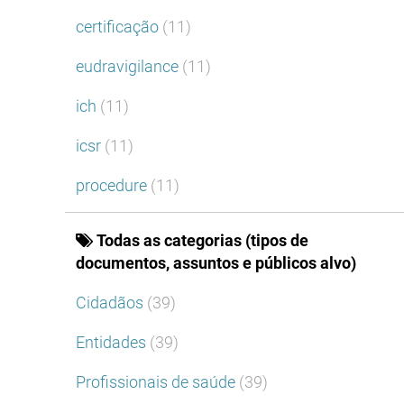
certificação
(11)
eudravigilance
(11)
ich
(11)
icsr
(11)
procedure
(11)
Todas as categorias (tipos de
documentos, assuntos e públicos alvo)
Cidadãos
(39)
Entidades
(39)
Profissionais de saúde
(39)