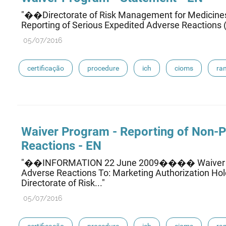
"��Directorate of Risk Management for Medic
Reporting of Serious Expedited Adverse Reactions (th
05/07/2016
certificação
procedure
ich
cioms
ra
eudravigilance
Waiver Program - Reporting of Non-
Reactions - EN
"��INFORMATION 22 June 2009���� Waiver Prog
Adverse Reactions To: Marketing Authorization Hold
Directorate of Risk..."
05/07/2016