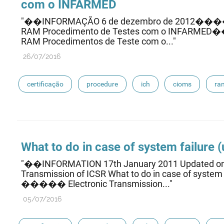
com o INFARMED
"��INFORMAÇÃO 6 de dezembro de 2012���� �
RAM Procedimento de Testes com o INFARMED��
RAM Procedimentos de Teste com o..."
26/07/2016
certificação
procedure
ich
cioms
ra
eudravigilance
What to do in case of system failure
"��INFORMATION 17th January 2011 Updated o
Transmission of ICSR What to do in case of sys
����� Electronic Transmission..."
05/07/2016