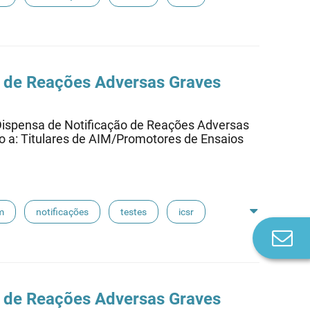
 de Reações Adversas Graves
ensa de Notificação de Reações Adversas
ido a: Titulares de AIM/Promotores de Ensaios
m
notificações
testes
icsr
Co
n
 de Reações Adversas Graves