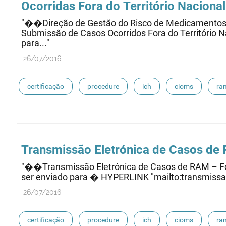
Ocorridas Fora do Território Naciona
"��Direção de Gestão do Risco de Medicament
Submissão de Casos Ocorridos Fora do Território N
para..."
26/07/2016
certificação
procedure
ich
cioms
ra
eudravigilance
Transmissão Eletrónica de Casos de
"��Transmissão Eletrónica de Casos de RAM – For
ser enviado para � HYPERLINK "mailto:transmissao
26/07/2016
certificação
procedure
ich
cioms
ra