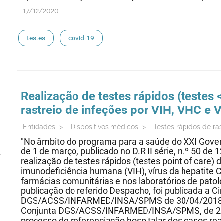
17/12/2020
testes
covid-19
Realização de
testes
rápidos (
testes
<
rastreio de infeções por VIH, VHC e 
Entidades
>
Dispositivos médicos
>
Testes rápidos de ra
"No âmbito do programa para a saúde do XXI Gover
de 1 de março, publicado no D.R II série, n.º 50 de 
realização de testes rápidos (testes point of care) d
imunodeficiência humana (VIH), vírus da hepatite C
farmácias comunitárias e nos laboratórios de patolo
publicação do referido Despacho, foi publicada a C
DGS/ACSS/INFARMED/INSA/SPMS de 30/04/2018, re
Conjunta DGS/ACSS/INFARMED/INSA/SPMS, de 24-08
processo de referenciação hospitalar dos casos reat