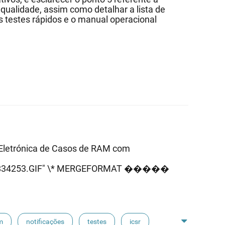
qualidade, assim como detalhar a lista de
os testes rápidos e o manual operacional
Eletrónica de Casos de RAM com
cs/1/834253.GIF" \* MERGEFORMAT �����
m
notificações
testes
icsr