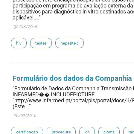
participação em programa de avaliação externa da 
dispositivos para diagnóstico in vitro destinados a
aplicável,..."
30/08/2018
hiv
testes
hepatite c
Formulário dos dados da Companhia
"Formulário de Dados da Companhia Transmissão 
INFARMED�� INCLUDEPICTURE
"http://www.infarmed.pt/portal/pls/portal/do
(Este..."
26/07/2016
certificação
procedure
ich
cioms
ra