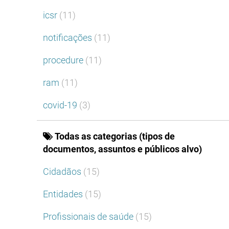
icsr
(11)
notificações
(11)
procedure
(11)
ram
(11)
covid-19
(3)
Todas as categorias (tipos de
documentos, assuntos e públicos alvo)
Cidadãos
(15)
Entidades
(15)
Profissionais de saúde
(15)