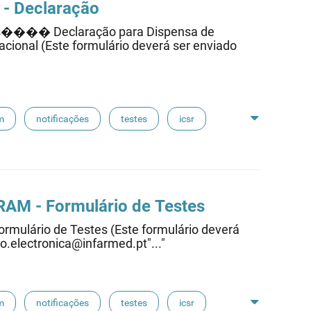
l - Declaração
os���� Declaração para Dispensa de
acional (Este formulário deverá ser enviado
m
notificações
testes
icsr
 RAM - Formulário de
Testes
mulário de Testes (Este formulário deverá
.electronica@infarmed.pt"..."
m
notificações
testes
icsr