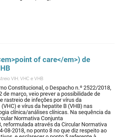
em>point of care</em>) de
VHB
streio VIH, VHC e VHB
no Constitucional, o Despacho n.º 2522/2018,
12 de março, veio prever a possibilidade de
e rastreio de infeções por vírus da
 (VHC) e vírus da hepatite B (VHB) nas
gia clínica/análises clínicas. Na sequência da
ircular Normativa Conjunta
formulada através da Circular Normativa
-2018, no ponto 8 no que diz respeito ao
ivos, e esclarecer o ponto 5 referente à