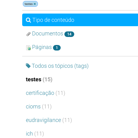
testes
Tipo de conteúdo
Documentos
14
Páginas
1
Todos os tópicos (tags)
testes
(15)
certificação
(11)
cioms
(11)
eudravigilance
(11)
ich
(11)