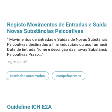
psicotrópicos
admed
aquisição direta
cultivo
certificação
novas substâncias
Registo Movimentos de Entradas e Saídas 
Novas Substâncias Psicoativas
substâncias controladas
substâncias psicoativas
" Movimentos de Entradas e Saídas de Novas Substâncias
Psicoativas destinadas a fins industriais ou uso farmacêut
Data de Entrada Nome e descrição das novas Substâncias
Psicoativas Prazo..."
05/07/2016
entidades autorizadas
estupefacientes
psicotrópicos
admed
aquisição direta
cultivo
certificação
novas substâncias
Guideline ICH E2A