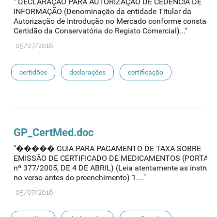
" DECLARAÇÃO PARA AUTORIZAÇÃO DE CEDENCIA DE
INFORMAÇÃO (Denominação da entidade Titular da
Autorização de Introdução no Mercado conforme consta da
Certidão da Conservatória do Registo Comercial)..."
05/07/2016
certidões
declarações
certificação
medicamentos exclusivos
reconhecimento de avaliação
sioms
oms
medicamentos de referência
GP_CertMed.doc
"����� GUIA PARA PAGAMENTO DE TAXA SOBRE
EMISSÃO DE CERTIFICADO DE MEDICAMENTOS (PORTARI
nº 377/2005, DE 4 DE ABRIL) (Leia atentamente as instruç
no verso antes do preenchimento) 1...."
05/07/2016