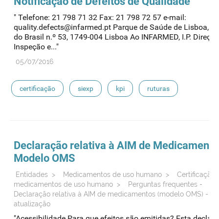
Notificação de Defeitos de Qualidade
" Telefone: 21 798 71 32 Fax: 21 798 72 57 e-mail:
quality.defects@infarmed.pt Parque de Saúde de Lisboa, Av
do Brasil n.º 53, 1749-004 Lisboa Ao INFARMED, I.P. Direçã
Inspeção e..."
05/07/2016
certificação
siexp
kpi
ruturas
Declaração relativa à AIM de Medicamento
Modelo OMS
Entidades
>
Medicamentos de uso humano
>
Certificação 
medicamentos de uso humano
>
Perguntas frequentes -
Declaração relativa à AIM de medicamentos (modelo OMS) - E
atualização
"Acessibilidade Para que efeitos são emitidas? Esta declar