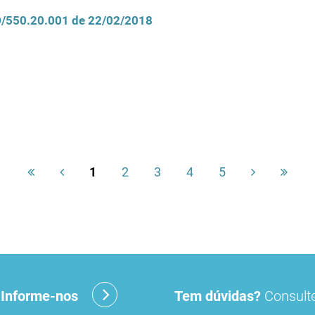
CD/550.20.001 de 22/02/2018
1
2
3
4
5
?
Informe-nos
Tem dúvidas?
Consulte