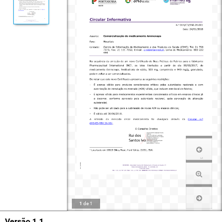
1
de
1
Versão 1.1