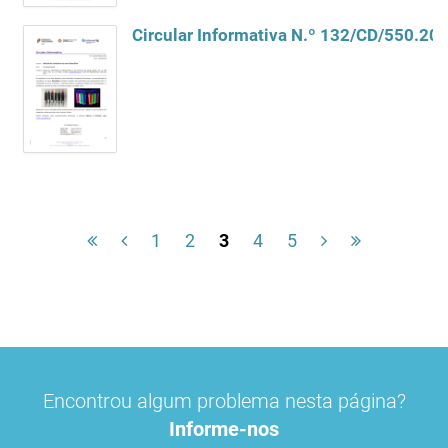
1
2
3
4
5
Encontrou algum problema nesta página?
Informe-nos