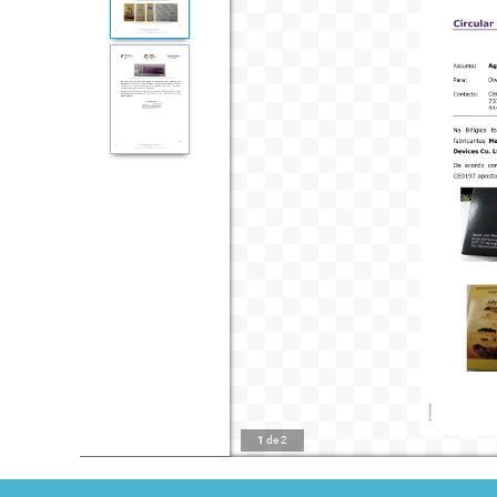
1
de
2