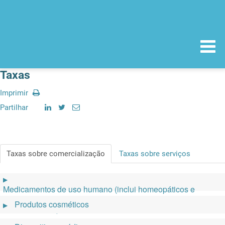
Taxas
Imprimir
Partilhar
Taxas sobre comercialização
Taxas sobre serviços
▶
Medicamentos de uso humano (inclui homeopáticos e
preparações e substâncias à base da planta canábis para
Produtos cosméticos
▶
fins medicinais)
Guia de
Outro
Legislação aplicável