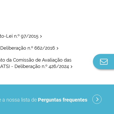
to-Lei n.º 97/2015
Deliberação n.º 662/2016
to da Comissão de Avaliação das
Co
ATS) - Deliberação n.º 426/2024
n
ogias de Saúde -, reflete os procedimentos
 a nossa lista de
Perguntas frequentes
is foram submetidos pedidos de