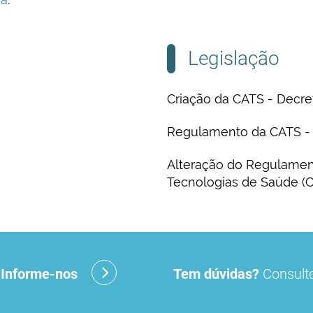
Legislação
Criação da CATS - Decre
Regulamento da CATS - 
Alteração do Regulamen
Tecnologias de Saúde (C
ica de medicamentos
xecutiva da CATS - Comissão de Avaliação de Tecnol
?
Informe-nos
Tem dúvidas?
Consulte
ação farmacoterapêutica de medicamentos para os qua
talar.