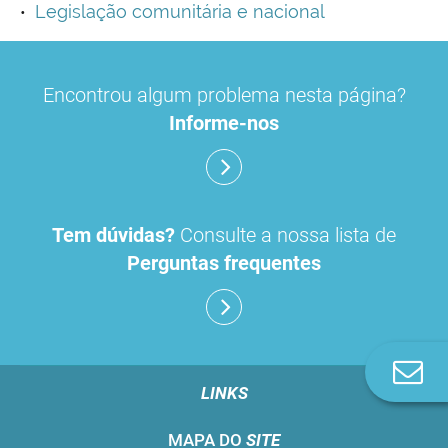
Legislação comunitária e nacional
Encontrou algum problema nesta página?
Informe-nos
Tem dúvidas?
Consulte a nossa lista de
Perguntas frequentes
Co
n
LINKS
MAPA DO
SITE