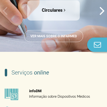
Circulares
VER MAIS SOBRE O INFARMED
Co
n
Serviços
online
infoDM
Informação sobre Dispositivos Médicos