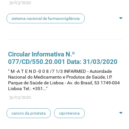
31/03/2020
sistema nacional de farmacovigilância
cancro da próstata
ciproterona
doenças androgeno-dependentes
etinilestradiol
Circular Informativa N.º
077/CD/550.20.001 Data: 31/03/2020
valerato de estradiol
hirsutismo
" M -A T E N D -0 0 8 /7 1/3 INFARMED - Autoridade
Nacional do Medicamento e Produtos de Saúde, I.P.
terapêutica de substituição hormonal
Parque de Saúde de Lisboa - Av. do Brasil, 53 1749-004
Lisboa Tel.: +351..."
risco de meningioma
contraceção
31/03/2020
meningioma
cancro da próstata
ciproterona
etinilestradiol
valerato de estradiol