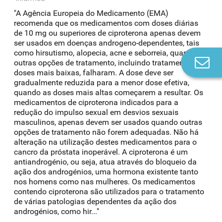
"A Agência Europeia do Medicamento (EMA)
recomenda que os medicamentos com doses diárias
de 10 mg ou superiores de ciproterona apenas devem
ser usados em doenças androgeno-dependentes, tais
como hirsutismo, alopecia, acne e seborreia, quando
Co
outras opções de tratamento, incluindo tratamento com
n
doses mais baixas, falharam. A dose deve ser
gradualmente reduzida para a menor dose efetiva,
quando as doses mais altas começarem a resultar. Os
medicamentos de ciproterona indicados para a
redução do impulso sexual em desvios sexuais
masculinos, apenas devem ser usados quando outras
opções de tratamento não forem adequadas. Não há
alteração na utilização destes medicamentos para o
cancro da próstata inoperável. A ciproterona é um
antiandrogénio, ou seja, atua através do bloqueio da
ação dos androgénios, uma hormona existente tanto
nos homens como nas mulheres. Os medicamentos
contendo ciproterona são utilizados para o tratamento
de várias patologias dependentes da ação dos
androgénios, como hir..."