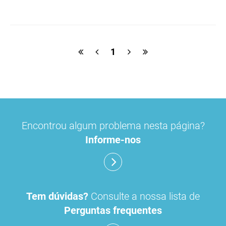
etinilestradiol
valerato de estradiol
hirsutismo
terapêutica de substituição hormonal
1
risco de meningioma
contraceção
Encontrou algum problema nesta página?
Informe-nos
Tem dúvidas?
Consulte a nossa lista de
Perguntas frequentes