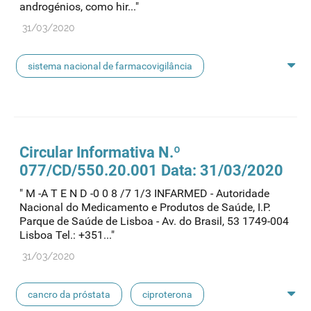
androgénios, como hir..."
31/03/2020
sistema nacional de farmacovigilância
cancro da próstata
ciproterona
doenças androgeno-dependentes
etinilestradiol
Circular Informativa N.º
077/CD/550.20.001 Data: 31/03/2020
valerato de estradiol
hirsutismo
" M -A T E N D -0 0 8 /7 1/3 INFARMED - Autoridade
Nacional do Medicamento e Produtos de Saúde, I.P.
terapêutica de substituição hormonal
Parque de Saúde de Lisboa - Av. do Brasil, 53 1749-004
Lisboa Tel.: +351..."
risco de meningioma
contraceção
31/03/2020
meningioma
cancro da próstata
ciproterona