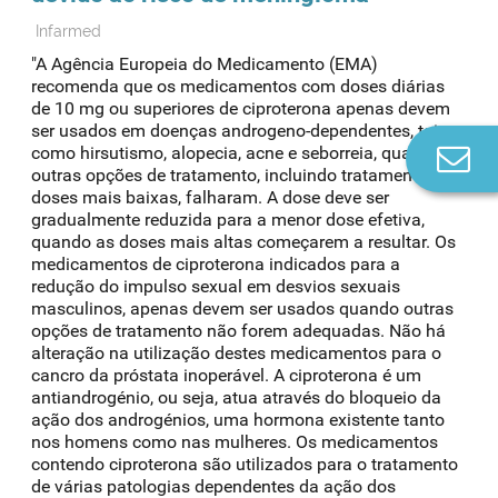
Infarmed
"A Agência Europeia do Medicamento (EMA)
recomenda que os medicamentos com doses diárias
de 10 mg ou superiores de ciproterona apenas devem
ser usados em doenças androgeno-dependentes, tais
como hirsutismo, alopecia, acne e seborreia, quando
Co
outras opções de tratamento, incluindo tratamento com
n
doses mais baixas, falharam. A dose deve ser
gradualmente reduzida para a menor dose efetiva,
quando as doses mais altas começarem a resultar. Os
medicamentos de ciproterona indicados para a
redução do impulso sexual em desvios sexuais
masculinos, apenas devem ser usados quando outras
opções de tratamento não forem adequadas. Não há
alteração na utilização destes medicamentos para o
cancro da próstata inoperável. A ciproterona é um
antiandrogénio, ou seja, atua através do bloqueio da
ação dos androgénios, uma hormona existente tanto
nos homens como nas mulheres. Os medicamentos
contendo ciproterona são utilizados para o tratamento
de várias patologias dependentes da ação dos