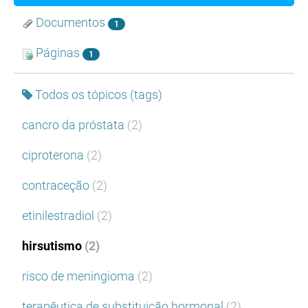
Documentos
1
Páginas
1
Todos os tópicos (tags)
cancro da próstata
(2)
ciproterona
(2)
contraceção
(2)
etinilestradiol
(2)
hirsutismo
(2)
risco de meningioma
(2)
terapêutica de substituição hormonal
(2)