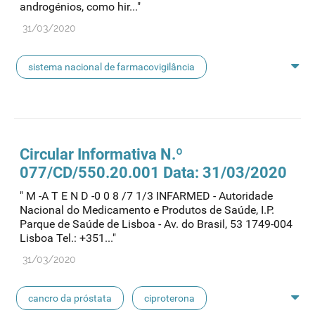
androgénios, como hir..."
31/03/2020
sistema nacional de farmacovigilância
cancro da próstata
ciproterona
doenças androgeno-dependentes
etinilestradiol
Circular Informativa N.º
077/CD/550.20.001 Data: 31/03/2020
valerato de estradiol
hirsutismo
" M -A T E N D -0 0 8 /7 1/3 INFARMED - Autoridade
Nacional do Medicamento e Produtos de Saúde, I.P.
terapêutica de substituição hormonal
Parque de Saúde de Lisboa - Av. do Brasil, 53 1749-004
Lisboa Tel.: +351..."
risco de meningioma
contraceção
31/03/2020
meningioma
cancro da próstata
ciproterona