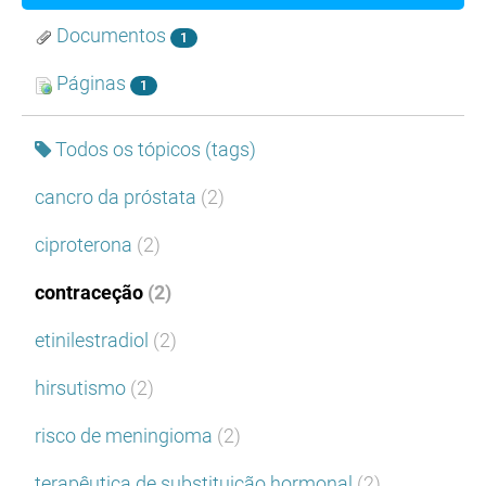
Documentos
1
Páginas
1
Todos os tópicos (tags)
cancro da próstata
(2)
ciproterona
(2)
contraceção
(2)
etinilestradiol
(2)
hirsutismo
(2)
risco de meningioma
(2)
terapêutica de substituição hormonal
(2)