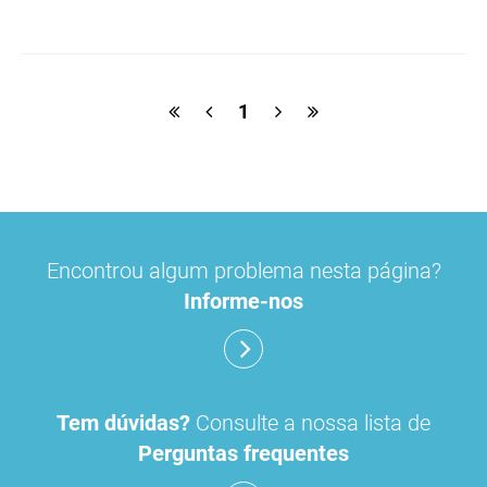
etinilestradiol
valerato de estradiol
hirsutismo
terapêutica de substituição hormonal
1
risco de meningioma
contraceção
Encontrou algum problema nesta página?
Informe-nos
Tem dúvidas?
Consulte a nossa lista de
Perguntas frequentes