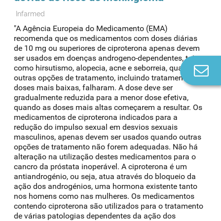
Infarmed
"A Agência Europeia do Medicamento (EMA)
recomenda que os medicamentos com doses diárias
de 10 mg ou superiores de ciproterona apenas devem
ser usados em doenças androgeno-dependentes, tais
como hirsutismo, alopecia, acne e seborreia, quando
Co
outras opções de tratamento, incluindo tratamento com
n
doses mais baixas, falharam. A dose deve ser
gradualmente reduzida para a menor dose efetiva,
quando as doses mais altas começarem a resultar. Os
medicamentos de ciproterona indicados para a
redução do impulso sexual em desvios sexuais
masculinos, apenas devem ser usados quando outras
opções de tratamento não forem adequadas. Não há
alteração na utilização destes medicamentos para o
cancro da próstata inoperável. A ciproterona é um
antiandrogénio, ou seja, atua através do bloqueio da
ação dos androgénios, uma hormona existente tanto
nos homens como nas mulheres. Os medicamentos
contendo ciproterona são utilizados para o tratamento
de várias patologias dependentes da ação dos