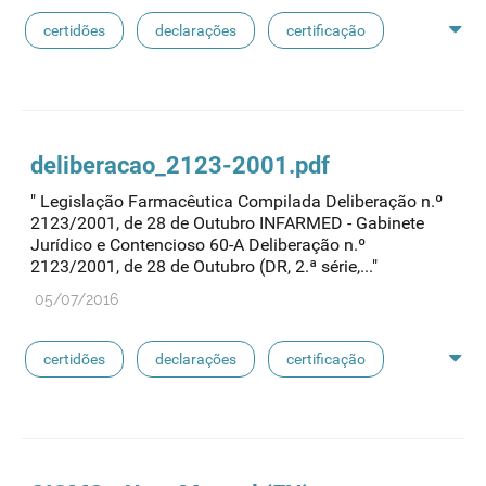
certidões
declarações
certificação
medicamentos exclusivos
reconhecimento de avaliação
sioms
oms
deliberac
ao
_2123-2001.pdf
" Legislação Farmacêutica Compilada Deliberação n.º
medicamentos de referência
2123/2001, de 28 de Outubro INFARMED - Gabinete
Jurídico e Contencioso 60-A Deliberação n.º
2123/2001, de 28 de Outubro (DR, 2.ª série,..."
05/07/2016
certidões
declarações
certificação
medicamentos exclusivos
reconhecimento de avaliação
sioms
oms