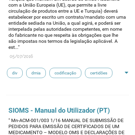
com a União Europeia (UE), que permite a livre
circulação de produtos entre a UE e Turquia) deverá
estabelecer por escrito um contrato/mandato com uma
entidade sediada na União, a qual agirá, e poderá ser
interpelada pelas autoridades competentes, em nome
do fabricante no que respeita às obrigações que lhe
são impostas nos termos da legislação aplicável. A
est..."
05/07/2016
div
dmia
codificação
certidões
fabdm
dm classe iii
declarações
sidm
SIOMS - Manual do Utilizador (PT)
" Mn-ACM-001/003 1/16 MANUAL DE SUBMISSÃO DE
PEDIDOS PARA EMISSÃO DE CERTIFICADOS DE UM
MEDICAMENTO – MODELO OMS E DECLARAÇÕES DE