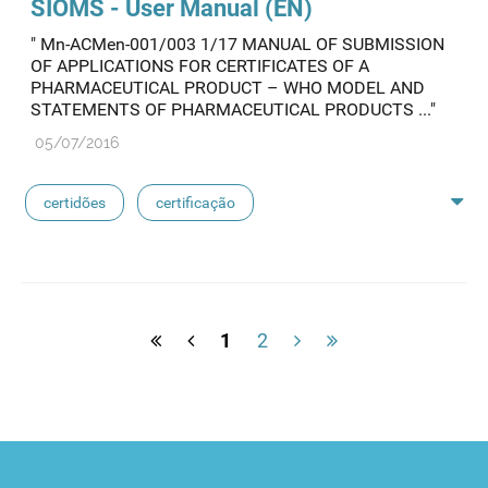
SIOMS - User Manual (EN)
" Mn-ACMen-001/003 1/17 MANUAL OF SUBMISSION
medicamentos de referência
OF APPLICATIONS FOR CERTIFICATES OF A
PHARMACEUTICAL PRODUCT – WHO MODEL AND
STATEMENTS OF PHARMACEUTICAL PRODUCTS ..."
05/07/2016
certidões
certificação
medicamentos exclusivos
reconhecimento de avaliação
sioms
oms
1
2
medicamentos de referência