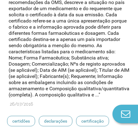
recomendações da OMS, descreve a situação no país
exportador de um medicamento e do requerente que
solicita o certificado à data da sua emissão. Cada
certificado refere-se a uma única apresentação porque
o fabrico e a informação aprovada pode diferir para
diferentes formas farmacêuticas e dosagem. Cada
certificado destina-se a apenas um país importador
sendo obrigatória a menção do mesmo. As
características listadas para o medicamento são:
Nome; Forma Farmacêutica; Substância ativa;
Dosagem; Comercialização; Nºs de registo aprovados
(se aplicável); Data de AIM (se aplicável); Titular de AIM
(se aplicável); Fabricante(s); Requerente; Informação
sobre as embalagens incluindo as condições de
armazenamento e Composição qualitativa/quantitativa
(completa). A composição qualitativa e ..."
26/07/2016
Co
n
certidões
declarações
certificação
medicamentos exclusivos