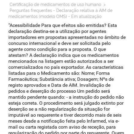
Certificação de medicamentos de uso humano
>
Perguntas frequentes - Declaração relativa à AIM de
medicamentos (modelo OMS) - Em atualização
"Acessibilidade Para que efeitos são emitidas? Esta
declaração destina-se a utilização por agentes
importadores em propostas apresentadas no âmbito de
concurso internacional e deve ser solicitada pelo
agente como condição para a proposta. O que
atestam? A declaração indica que os medicamentos
mencionados na listagem estão autorizados a ser
comercializados no país exportador. As características
listadas para o Medicamento são: Nome; Forma
Farmacêutica; Substância ativa; Dosagem; Nºs de
registo aprovados e Data de AIM. Invalidação de
pedidos e deserção do processo Um pedido será
mantido pendente quando: - a instrução do pedido não
esteja correta. O procedimento será julgado extinto por
deserção se a não regularização da situação for
imputável ao requerente e tiver decorrido mais de seis
meses desde a notificação feita pelo Infarmed, via e-
mail ou carta registada com aviso de receção, para
regularização do pedido por parte do requerente. Quem