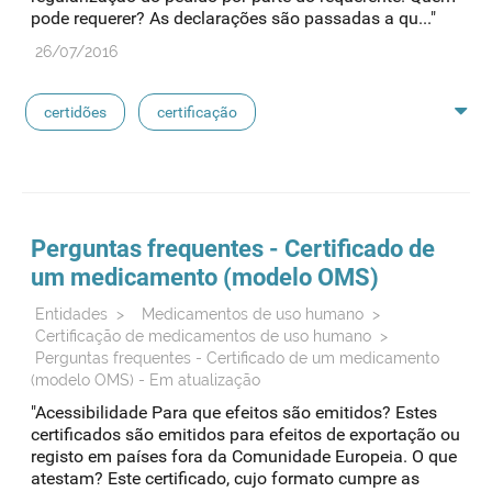
pode requerer? As declarações são passadas a qu..."
26/07/2016
certidões
certificação
medicamentos exclusivos
reconhecimento de avaliação
sioms
oms
Perguntas frequentes - Certificado de
um medicamento (modelo OMS)
medicamentos de referência
Entidades
>
Medicamentos de uso humano
>
Certificação de medicamentos de uso humano
>
Perguntas frequentes - Certificado de um medicamento
(modelo OMS) - Em atualização
"Acessibilidade Para que efeitos são emitidos? Estes
certificados são emitidos para efeitos de exportação ou
registo em países fora da Comunidade Europeia. O que
atestam? Este certificado, cujo formato cumpre as