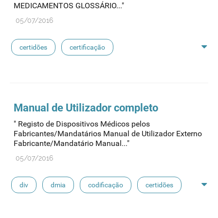
MEDICAMENTOS GLOSSÁRIO..."
05/07/2016
certidões
certificação
medicamentos exclusivos
reconhecimento de avaliação
sioms
oms
Manual de Utilizador completo
" Registo de Dispositivos Médicos pelos
medicamentos de referência
Fabricantes/Mandatários Manual de Utilizador Externo
Fabricante/Mandatário Manual..."
05/07/2016
div
dmia
codificação
certidões
fabdm
dm classe iii
declarações