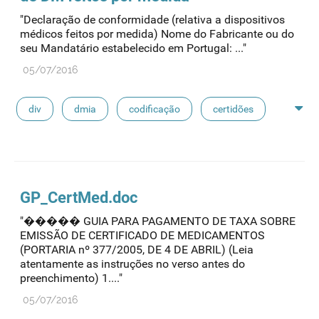
"Declaração de conformidade (relativa a dispositivos
médicos feitos por medida) Nome do Fabricante ou do
seu Mandatário estabelecido em Portugal: ..."
05/07/2016
div
dmia
codificação
certidões
fabdm
dm classe iii
declarações
GP_CertMed.doc
"����� GUIA PARA PAGAMENTO DE TAXA SOBRE
EMISSÃO DE CERTIFICADO DE MEDICAMENTOS
(PORTARIA nº 377/2005, DE 4 DE ABRIL) (Leia
atentamente as instruções no verso antes do
preenchimento) 1...."
05/07/2016