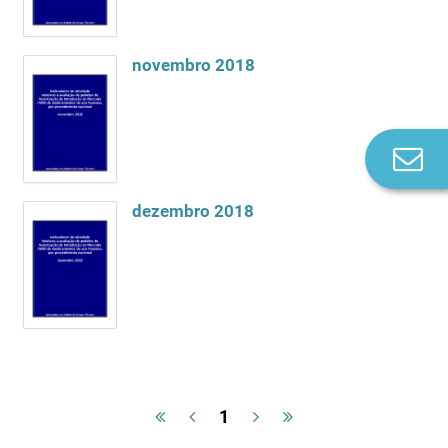
novembro 2018
Co
n
dezembro 2018
1