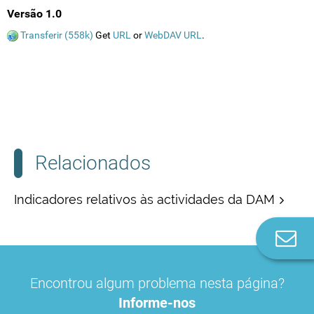
Versão 1.0
Transferir (558k)
Get
URL
or
WebDAV URL
.
Relacionados
Indicadores relativos às actividades da DAM
Co
n
Encontrou algum problema nesta página?
Informe-nos