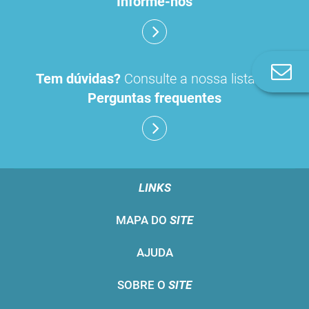
Informe-nos
Co
Tem dúvidas?
Consulte a nossa lista de
n
Perguntas frequentes
LINKS
MAPA DO
SITE
AJUDA
SOBRE O
SITE