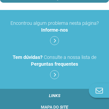
Encontrou algum problema nesta página?
Informe-nos
Tem dúvidas?
Consulte a nossa lista de
Perguntas frequentes
Co
n
LINKS
MAPA DO
SITE