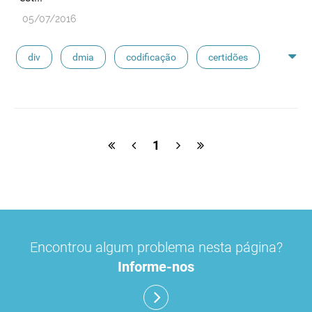
05/07/2016
div
dmia
codificação
certidões
fabdm
dm classe iii
declarações
sidm
1
Encontrou algum problema nesta página?
Informe-nos