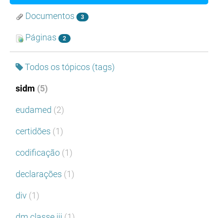
Documentos
3
Páginas
2
Todos os tópicos (tags)
sidm
(5)
eudamed
(2)
certidões
(1)
codificação
(1)
declarações
(1)
div
(1)
dm classe iii
(1)