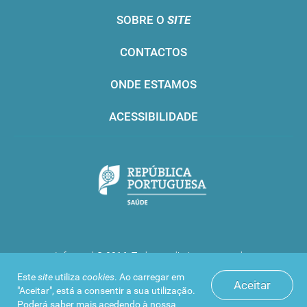
SOBRE O
SITE
CONTACTOS
ONDE ESTAMOS
ACESSIBILIDADE
Infarmed © 2016. Todos os direitos reservados
Este
site
utiliza
cookies
. Ao carregar em
Aceitar
"Aceitar", está a consentir a sua utilização.
Poderá saber mais acedendo à nossa