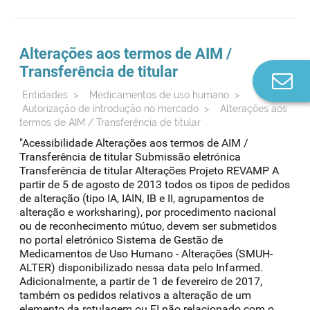
Alterações aos termos de AIM /
Transferência de titular
Co
n
Entidades
>
Medicamentos de uso humano
>
Autorização de introdução no mercado
>
Alterações aos
termos de AIM / Transferência de titular
"Acessibilidade Alterações aos termos de AIM /
Transferência de titular Submissão eletrónica
Transferência de titular Alterações Projeto REVAMP A
partir de 5 de agosto de 2013 todos os tipos de pedidos
de alteração (tipo IA, IAIN, IB e II, agrupamentos de
alteração e worksharing), por procedimento nacional
ou de reconhecimento mútuo, devem ser submetidos
no portal eletrónico Sistema de Gestão de
Medicamentos de Uso Humano - Alterações (SMUH-
ALTER) disponibilizado nessa data pelo Infarmed.
Adicionalmente, a partir de 1 de fevereiro de 2017,
também os pedidos relativos a alteração de um
elemento da rotulagem ou FI não relacionado com o