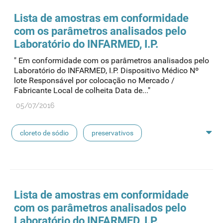
seringas
agulhas
hemodiálise
Lista de amostras em conformidade
com os parâmetros analisados pelo
pensos
lancetas
luvas cirúrgicas
Laboratório do INFARMED, I.P.
" Em conformidade com os parâmetros analisados pelo
concentrados de hemodiálise
lavagem nasal
Laboratório do INFARMED, I.P. Dispositivo Médico Nº
lote Responsável por colocação no Mercado /
Fabricante Local de colheita Data de..."
linhas de perfusão
desinfetantes
05/07/2016
cloreto de sódio
preservativos
feridas crónicas
amostras biológicas
seringas
agulhas
hemodiálise
Lista de amostras em conformidade
com os parâmetros analisados pelo
pensos
lancetas
luvas cirúrgicas
Laboratório do INFARMED, I.P.