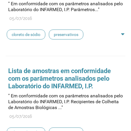
" Em conformidade com os parâmetros analisados pelo
concentrados de hemodiálise
lavagem nasal
Laboratório do INFARMED, I.P. Parâmetros..."
05/07/2016
linhas de perfusão
desinfetantes
cloreto de sódio
preservativos
feridas crónicas
amostras biológicas
seringas
agulhas
hemodiálise
Lista de amostras em conformidade
com os parâmetros analisados pelo
pensos
lancetas
luvas cirúrgicas
Laboratório do INFARMED, I.P.
" Em conformidade com os parâmetros analisados pelo
concentrados de hemodiálise
lavagem nasal
Laboratório do INFARMED, I.P. Recipientes de Colheita
de Amostras Biológicas ..."
linhas de perfusão
desinfetantes
05/07/2016