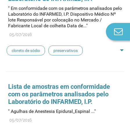
" Em conformidade com os parâmetros analisados pelo
concentrados de hemodiálise
lavagem nasal
Laboratório do INFARMED, I.P. Dispositivo Médico Nº
lote Responsável por colocação no Mercado /
Fabricante Local de colheita Data de..."
linhas de perfusão
desinfetantes
Co
05/07/2016
n
cloreto de sódio
preservativos
feridas crónicas
amostras biológicas
seringas
agulhas
hemodiálise
Lista de amostras em conformidade
com os parâmetros analisados pelo
pensos
lancetas
luvas cirúrgicas
Laboratório do INFARMED, I.P.
" Agulhas de Anestesia Epidural_Espinal ..."
concentrados de hemodiálise
lavagem nasal
05/07/2016
linhas de perfusão
desinfetantes