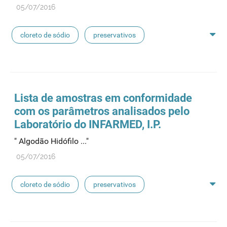
linhas de perfusão
desinfetantes
05/07/2016
cloreto de sódio
preservativos
feridas crónicas
amostras biológicas
seringas
agulhas
hemodiálise
Lista de amostras em conformidade
com os parâmetros analisados pelo
pensos
lancetas
luvas cirúrgicas
Laboratório do INFARMED, I.P.
" Algodão Hidófilo ..."
concentrados de hemodiálise
lavagem nasal
05/07/2016
linhas de perfusão
desinfetantes
cloreto de sódio
preservativos
feridas crónicas
amostras biológicas