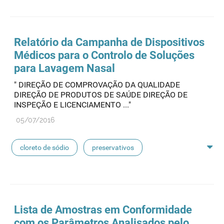
feridas crónicas
amostras biológicas
seringas
agulhas
hemodiálise
Relatório da Campanha de Dispositivos
Médicos para o Controlo de Soluções
pensos
lancetas
luvas cirúrgicas
para Lavagem Nasal
" DIREÇÃO DE COMPROVAÇÃO DA QUALIDADE
concentrados de hemodiálise
lavagem nasal
DIREÇÃO DE PRODUTOS DE SAÚDE DIREÇÃO DE
INSPEÇÃO E LICENCIAMENTO ..."
linhas de perfusão
desinfetantes
05/07/2016
cloreto de sódio
preservativos
feridas crónicas
amostras biológicas
seringas
agulhas
hemodiálise
Lista de Amostras em Conformidade
com os Parâmetros Analisados pelo