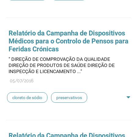
feridas crónicas
amostras biológicas
seringas
agulhas
hemodiálise
Relatório da Campanha de Dispositivos
Médicos para o Controlo de Pensos para
pensos
lancetas
luvas cirúrgicas
Feridas Crónicas
" DIREÇÃO DE COMPROVAÇÃO DA QUALIDADE
concentrados de hemodiálise
lavagem nasal
DIREÇÃO DE PRODUTOS DE SAÚDE DIREÇÃO DE
INSPECÇÃO E LICENCAMENTO ..."
linhas de perfusão
desinfetantes
05/07/2016
cloreto de sódio
preservativos
feridas crónicas
amostras biológicas
seringas
agulhas
hemodiálise
Relatório da Campanha de Dispositivos