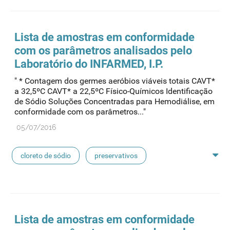
feridas crónicas
amostras biológicas
seringas
agulhas
hemodiálise
Lista de amostras em conformidade
com os parâmetros analisados pelo
pensos
lancetas
luvas cirúrgicas
Laboratório do INFARMED, I.P.
" * Contagem dos germes aeróbios viáveis totais CAVT*
concentrados de hemodiálise
lavagem nasal
a 32,5ºC CAVT* a 22,5ºC Físico-Químicos Identificação
de Sódio Soluções Concentradas para Hemodiálise, em
conformidade com os parâmetros..."
linhas de perfusão
desinfetantes
05/07/2016
cloreto de sódio
preservativos
feridas crónicas
amostras biológicas
seringas
agulhas
hemodiálise
Lista de amostras em conformidade