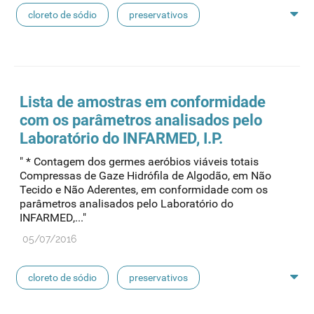
cloreto de sódio
preservativos
feridas crónicas
amostras biológicas
seringas
agulhas
hemodiálise
Lista de amostras em conformidade
com os parâmetros analisados pelo
pensos
lancetas
luvas cirúrgicas
Laboratório do INFARMED, I.P.
" * Contagem dos germes aeróbios viáveis totais
concentrados de hemodiálise
lavagem nasal
Compressas de Gaze Hidrófila de Algodão, em Não
Tecido e Não Aderentes, em conformidade com os
parâmetros analisados pelo Laboratório do
linhas de perfusão
desinfetantes
INFARMED,..."
05/07/2016
cloreto de sódio
preservativos