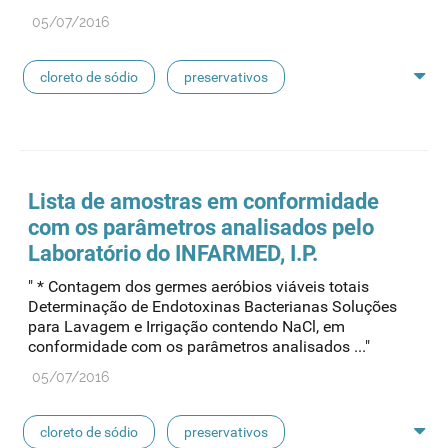
linhas de perfusão
desinfetantes
05/07/2016
cloreto de sódio
preservativos
feridas crónicas
amostras biológicas
seringas
agulhas
hemodiálise
Lista de amostras em conformidade
com os parâmetros analisados pelo
pensos
lancetas
luvas cirúrgicas
Laboratório do INFARMED, I.P.
" * Contagem dos germes aeróbios viáveis totais
concentrados de hemodiálise
lavagem nasal
Determinação de Endotoxinas Bacterianas Soluções
para Lavagem e Irrigação contendo NaCl, em
conformidade com os parâmetros analisados ..."
linhas de perfusão
desinfetantes
05/07/2016
cloreto de sódio
preservativos