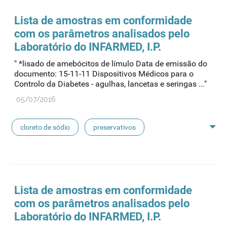
seringas
agulhas
hemodiálise
Lista de amostras em conformidade
com os parâmetros analisados pelo
pensos
lancetas
luvas cirúrgicas
Laboratório do INFARMED, I.P.
" *lisado de amebócitos de límulo Data de emissão do
concentrados de hemodiálise
lavagem nasal
documento: 15-11-11 Dispositivos Médicos para o
Controlo da Diabetes - agulhas, lancetas e seringas ..."
linhas de perfusão
desinfetantes
05/07/2016
cloreto de sódio
preservativos
feridas crónicas
amostras biológicas
seringas
agulhas
hemodiálise
Lista de amostras em conformidade
com os parâmetros analisados pelo
pensos
lancetas
luvas cirúrgicas
Laboratório do INFARMED, I.P.