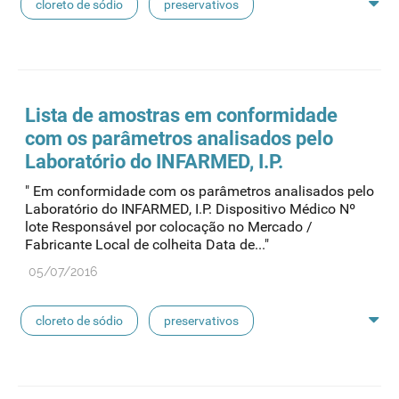
cloreto de sódio
preservativos
feridas crónicas
amostras biológicas
seringas
agulhas
hemodiálise
Lista de amostras em conformidade
com os parâmetros analisados pelo
pensos
lancetas
luvas cirúrgicas
Laboratório do INFARMED, I.P.
" Em conformidade com os parâmetros analisados pelo
concentrados de hemodiálise
lavagem nasal
Laboratório do INFARMED, I.P. Dispositivo Médico Nº
lote Responsável por colocação no Mercado /
Fabricante Local de colheita Data de..."
linhas de perfusão
desinfetantes
05/07/2016
cloreto de sódio
preservativos
feridas crónicas
amostras biológicas