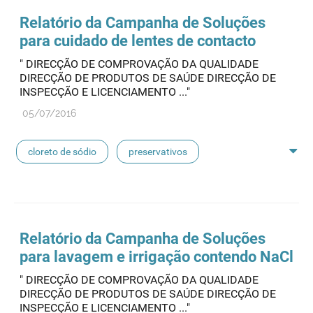
seringas
agulhas
hemodiálise
Relatório da Campanha de Soluções
para cuidado de lentes de contacto
pensos
lancetas
luvas cirúrgicas
" DIRECÇÃO DE COMPROVAÇÃO DA QUALIDADE
DIRECÇÃO DE PRODUTOS DE SAÚDE DIRECÇÃO DE
concentrados de hemodiálise
lavagem nasal
INSPECÇÃO E LICENCIAMENTO ..."
05/07/2016
linhas de perfusão
desinfetantes
cloreto de sódio
preservativos
feridas crónicas
amostras biológicas
seringas
agulhas
hemodiálise
Relatório da Campanha de Soluções
para lavagem e irrigação contendo NaCl
pensos
lancetas
luvas cirúrgicas
" DIRECÇÃO DE COMPROVAÇÃO DA QUALIDADE
DIRECÇÃO DE PRODUTOS DE SAÚDE DIRECÇÃO DE
concentrados de hemodiálise
lavagem nasal
INSPECÇÃO E LICENCIAMENTO ..."