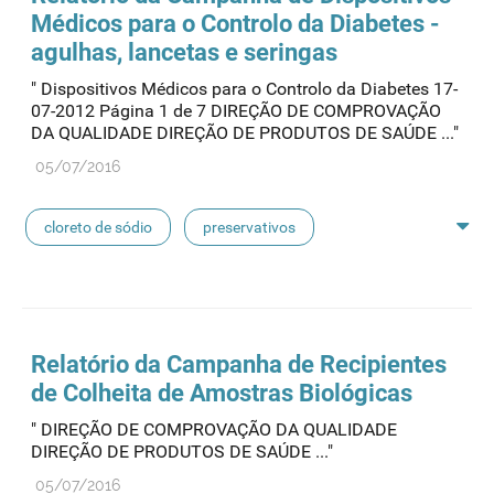
Médicos para o Controlo da Diabetes -
pensos
lancetas
luvas cirúrgicas
agulhas, lancetas e seringas
" Dispositivos Médicos para o Controlo da Diabetes 17-
concentrados de hemodiálise
lavagem nasal
07-2012 Página 1 de 7 DIREÇÃO DE COMPROVAÇÃO
DA QUALIDADE DIREÇÃO DE PRODUTOS DE SAÚDE ..."
linhas de perfusão
desinfetantes
05/07/2016
cloreto de sódio
preservativos
feridas crónicas
amostras biológicas
seringas
agulhas
hemodiálise
Relatório da Campanha de Recipientes
de Colheita de Amostras Biológicas
pensos
lancetas
luvas cirúrgicas
" DIREÇÃO DE COMPROVAÇÃO DA QUALIDADE
DIREÇÃO DE PRODUTOS DE SAÚDE ..."
concentrados de hemodiálise
lavagem nasal
05/07/2016