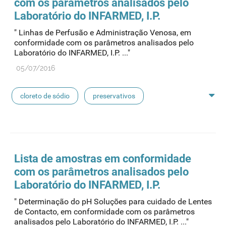
com os parâmetros analisados pelo
pensos
lancetas
luvas cirúrgicas
Laboratório do INFARMED, I.P.
" Linhas de Perfusão e Administração Venosa, em
concentrados de hemodiálise
lavagem nasal
conformidade com os parâmetros analisados pelo
Laboratório do INFARMED, I.P. ..."
linhas de perfusão
desinfetantes
05/07/2016
cloreto de sódio
preservativos
feridas crónicas
amostras biológicas
seringas
agulhas
hemodiálise
Lista de amostras em conformidade
com os parâmetros analisados pelo
pensos
lancetas
luvas cirúrgicas
Laboratório do INFARMED, I.P.
" Determinação do pH Soluções para cuidado de Lentes
concentrados de hemodiálise
lavagem nasal
de Contacto, em conformidade com os parâmetros
analisados pelo Laboratório do INFARMED, I.P. ..."