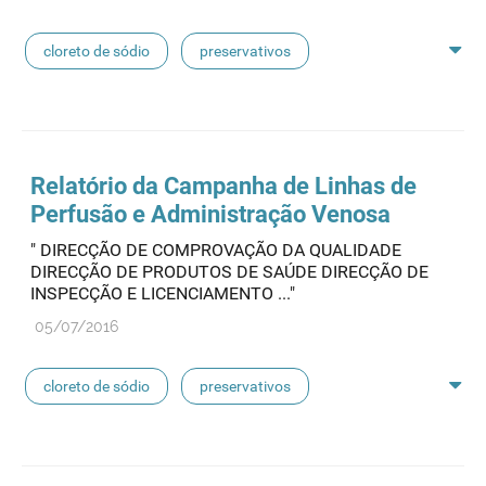
linhas de perfusão
desinfetantes
cloreto de sódio
preservativos
feridas crónicas
amostras biológicas
seringas
agulhas
hemodiálise
Relatório da Campanha de Linhas de
Perfusão e Administração Venosa
pensos
lancetas
luvas cirúrgicas
" DIRECÇÃO DE COMPROVAÇÃO DA QUALIDADE
DIRECÇÃO DE PRODUTOS DE SAÚDE DIRECÇÃO DE
concentrados de hemodiálise
lavagem nasal
INSPECÇÃO E LICENCIAMENTO ..."
05/07/2016
linhas de perfusão
desinfetantes
cloreto de sódio
preservativos
feridas crónicas
amostras biológicas