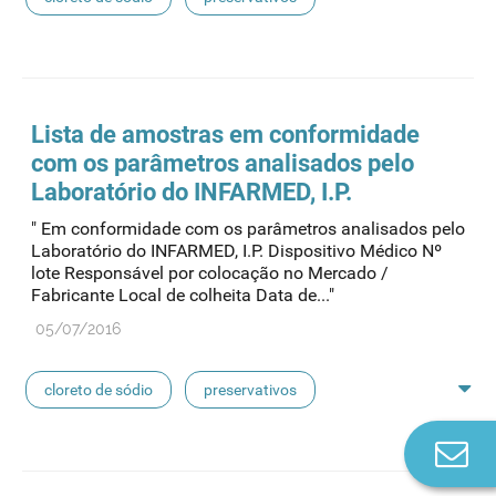
feridas crónicas
amostras biológicas
seringas
agulhas
hemodiálise
Lista de amostras em conformidade
com os parâmetros analisados pelo
pensos
lancetas
luvas cirúrgicas
Laboratório do INFARMED, I.P.
" Em conformidade com os parâmetros analisados pelo
concentrados de hemodiálise
lavagem nasal
Laboratório do INFARMED, I.P. Dispositivo Médico Nº
lote Responsável por colocação no Mercado /
Fabricante Local de colheita Data de..."
linhas de perfusão
desinfetantes
05/07/2016
cloreto de sódio
preservativos
Co
feridas crónicas
amostras biológicas
n