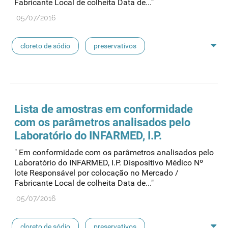
Fabricante Local de colheita Data de..."
linhas de perfusão
desinfetantes
05/07/2016
cloreto de sódio
preservativos
feridas crónicas
amostras biológicas
seringas
agulhas
hemodiálise
Lista de amostras em conformidade
com os parâmetros analisados pelo
pensos
lancetas
luvas cirúrgicas
Laboratório do INFARMED, I.P.
" Em conformidade com os parâmetros analisados pelo
concentrados de hemodiálise
lavagem nasal
Laboratório do INFARMED, I.P. Dispositivo Médico Nº
lote Responsável por colocação no Mercado /
Fabricante Local de colheita Data de..."
linhas de perfusão
desinfetantes
05/07/2016
cloreto de sódio
preservativos