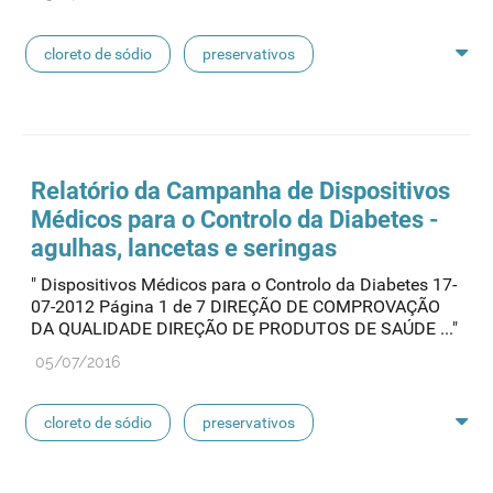
cloreto de sódio
preservativos
feridas crónicas
amostras biológicas
seringas
agulhas
hemodiálise
Relatório da Campanha de Dispositivos
Médicos para o Controlo da Diabetes -
pensos
lancetas
luvas cirúrgicas
agulhas, lancetas e seringas
" Dispositivos Médicos para o Controlo da Diabetes 17-
concentrados de hemodiálise
lavagem nasal
07-2012 Página 1 de 7 DIREÇÃO DE COMPROVAÇÃO
DA QUALIDADE DIREÇÃO DE PRODUTOS DE SAÚDE ..."
linhas de perfusão
desinfetantes
05/07/2016
cloreto de sódio
preservativos
feridas crónicas
amostras biológicas