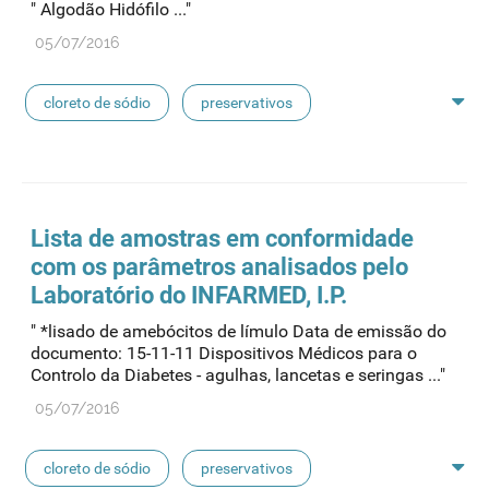
" Algodão Hidófilo ..."
concentrados de hemodiálise
lavagem nasal
05/07/2016
linhas de perfusão
desinfetantes
cloreto de sódio
preservativos
feridas crónicas
amostras biológicas
seringas
agulhas
hemodiálise
Lista de amostras em conformidade
com os parâmetros analisados pelo
pensos
lancetas
luvas cirúrgicas
Laboratório do INFARMED, I.P.
" *lisado de amebócitos de límulo Data de emissão do
concentrados de hemodiálise
lavagem nasal
documento: 15-11-11 Dispositivos Médicos para o
Controlo da Diabetes - agulhas, lancetas e seringas ..."
linhas de perfusão
desinfetantes
05/07/2016
cloreto de sódio
preservativos