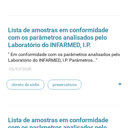
feridas crónicas
amostras biológicas
seringas
agulhas
hemodiálise
Lista de amostras em conformidade
com os parâmetros analisados pelo
pensos
lancetas
luvas cirúrgicas
Laboratório do INFARMED, I.P.
" Em conformidade com os parâmetros analisados pelo
concentrados de hemodiálise
lavagem nasal
Laboratório do INFARMED, I.P. Parâmetros..."
05/07/2016
linhas de perfusão
desinfetantes
cloreto de sódio
preservativos
feridas crónicas
amostras biológicas
seringas
agulhas
hemodiálise
Lista de amostras em conformidade
com os parâmetros analisados pelo