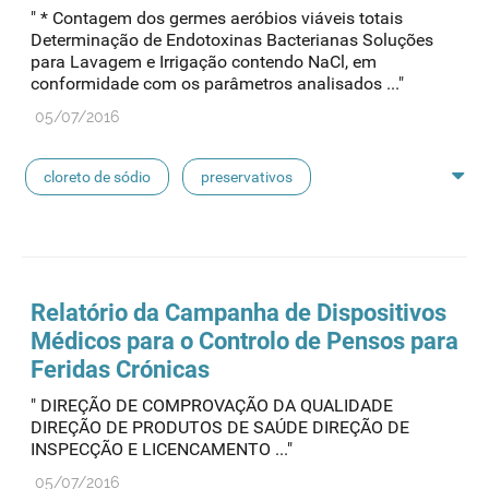
" * Contagem dos germes aeróbios viáveis totais
concentrados de hemodiálise
lavagem nasal
Determinação de Endotoxinas Bacterianas Soluções
para Lavagem e Irrigação contendo NaCl, em
conformidade com os parâmetros analisados ..."
linhas de perfusão
desinfetantes
05/07/2016
cloreto de sódio
preservativos
feridas crónicas
amostras biológicas
seringas
agulhas
hemodiálise
Relatório da Campanha de Dispositivos
Médicos para o Controlo de Pensos para
pensos
lancetas
luvas cirúrgicas
Feridas Crónicas
" DIREÇÃO DE COMPROVAÇÃO DA QUALIDADE
concentrados de hemodiálise
lavagem nasal
DIREÇÃO DE PRODUTOS DE SAÚDE DIREÇÃO DE
INSPECÇÃO E LICENCAMENTO ..."
linhas de perfusão
desinfetantes
05/07/2016