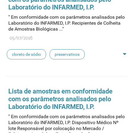
pensos
lancetas
luvas cirúrgicas
Laboratório do INFARMED, I.P.
" Em conformidade com os parâmetros analisados pelo
concentrados de hemodiálise
lavagem nasal
Laboratório do INFARMED, I.P. Recipientes de Colheita
de Amostras Biológicas ..."
linhas de perfusão
desinfetantes
05/07/2016
cloreto de sódio
preservativos
feridas crónicas
amostras biológicas
seringas
agulhas
hemodiálise
Lista de amostras em conformidade
com os parâmetros analisados pelo
pensos
lancetas
luvas cirúrgicas
Laboratório do INFARMED, I.P.
" Em conformidade com os parâmetros analisados pelo
concentrados de hemodiálise
lavagem nasal
Laboratório do INFARMED, I.P. Dispositivo Médico Nº
lote Responsável por colocação no Mercado /