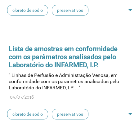
cloreto de sódio
preservativos
feridas crónicas
amostras biológicas
seringas
agulhas
hemodiálise
Lista de amostras em conformidade
com os parâmetros analisados pelo
pensos
lancetas
luvas cirúrgicas
Laboratório do INFARMED, I.P.
" Linhas de Perfusão e Administração Venosa, em
concentrados de hemodiálise
lavagem nasal
conformidade com os parâmetros analisados pelo
Laboratório do INFARMED, I.P. ..."
linhas de perfusão
desinfetantes
05/07/2016
cloreto de sódio
preservativos
feridas crónicas
amostras biológicas