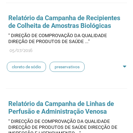
seringas
agulhas
hemodiálise
Relatório da Campanha de Recipientes
de Colheita de Amostras Biológicas
pensos
lancetas
luvas cirúrgicas
" DIREÇÃO DE COMPROVAÇÃO DA QUALIDADE
DIREÇÃO DE PRODUTOS DE SAÚDE ..."
concentrados de hemodiálise
lavagem nasal
05/07/2016
linhas de perfusão
desinfetantes
cloreto de sódio
preservativos
feridas crónicas
amostras biológicas
seringas
agulhas
hemodiálise
Relatório da Campanha de Linhas de
Perfusão e Administração Venosa
pensos
lancetas
luvas cirúrgicas
" DIRECÇÃO DE COMPROVAÇÃO DA QUALIDADE
DIRECÇÃO DE PRODUTOS DE SAÚDE DIRECÇÃO DE
concentrados de hemodiálise
lavagem nasal