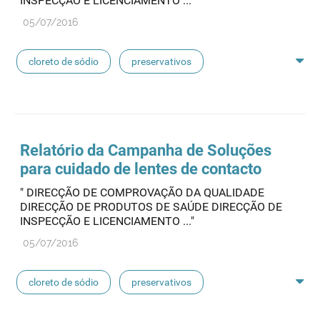
INSPECÇÃO E LICENCIAMENTO ..."
05/07/2016
linhas de perfusão
desinfetantes
cloreto de sódio
preservativos
feridas crónicas
amostras biológicas
seringas
agulhas
hemodiálise
Relatório da Campanha de Soluções
para cuidado de lentes de contacto
pensos
lancetas
luvas cirúrgicas
" DIRECÇÃO DE COMPROVAÇÃO DA QUALIDADE
DIRECÇÃO DE PRODUTOS DE SAÚDE DIRECÇÃO DE
concentrados de hemodiálise
lavagem nasal
INSPECÇÃO E LICENCIAMENTO ..."
05/07/2016
linhas de perfusão
desinfetantes
cloreto de sódio
preservativos