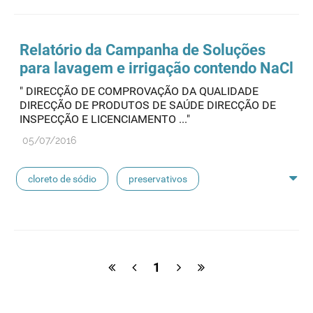
feridas crónicas
amostras biológicas
seringas
agulhas
hemodiálise
Relatório da Campanha de Soluções
para lavagem e irrigação contendo NaCl
pensos
lancetas
luvas cirúrgicas
" DIRECÇÃO DE COMPROVAÇÃO DA QUALIDADE
DIRECÇÃO DE PRODUTOS DE SAÚDE DIRECÇÃO DE
concentrados de hemodiálise
lavagem nasal
INSPECÇÃO E LICENCIAMENTO ..."
05/07/2016
linhas de perfusão
desinfetantes
cloreto de sódio
preservativos
feridas crónicas
amostras biológicas
seringas
agulhas
hemodiálise
1
pensos
lancetas
luvas cirúrgicas