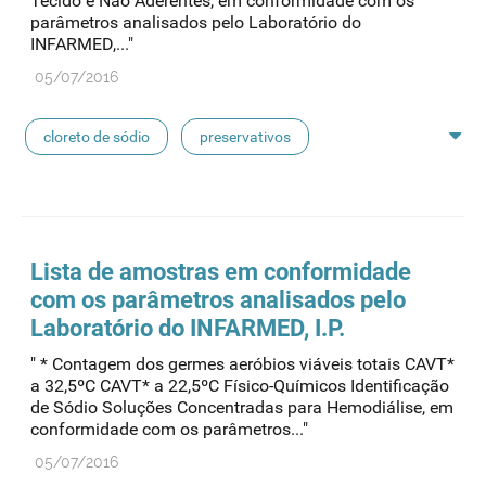
Tecido e Não Aderentes, em conformidade com os
parâmetros analisados pelo Laboratório do
linhas de perfusão
desinfetantes
INFARMED,..."
05/07/2016
cloreto de sódio
preservativos
feridas crónicas
amostras biológicas
seringas
agulhas
hemodiálise
Lista de amostras em conformidade
com os parâmetros analisados pelo
pensos
lancetas
luvas cirúrgicas
Laboratório do INFARMED, I.P.
" * Contagem dos germes aeróbios viáveis totais CAVT*
concentrados de hemodiálise
lavagem nasal
a 32,5ºC CAVT* a 22,5ºC Físico-Químicos Identificação
de Sódio Soluções Concentradas para Hemodiálise, em
conformidade com os parâmetros..."
linhas de perfusão
desinfetantes
05/07/2016