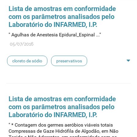
seringas
agulhas
hemodiálise
Lista de amostras em conformidade
com os parâmetros analisados pelo
pensos
lancetas
luvas cirúrgicas
Laboratório do INFARMED, I.P.
" Agulhas de Anestesia Epidural_Espinal ..."
concentrados de hemodiálise
lavagem nasal
05/07/2016
linhas de perfusão
desinfetantes
cloreto de sódio
preservativos
feridas crónicas
amostras biológicas
seringas
agulhas
hemodiálise
Lista de amostras em conformidade
com os parâmetros analisados pelo
pensos
lancetas
luvas cirúrgicas
Laboratório do INFARMED, I.P.
" * Contagem dos germes aeróbios viáveis totais
concentrados de hemodiálise
lavagem nasal
Compressas de Gaze Hidrófila de Algodão, em Não