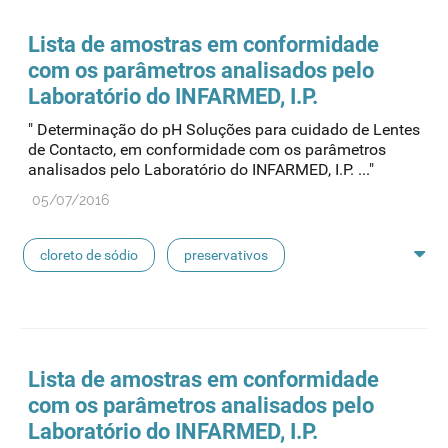
seringas
agulhas
hemodiálise
Lista de amostras em conformidade
com os parâmetros analisados pelo
pensos
lancetas
luvas cirúrgicas
Laboratório do INFARMED, I.P.
" Determinação do pH Soluções para cuidado de Lentes
concentrados de hemodiálise
lavagem nasal
de Contacto, em conformidade com os parâmetros
analisados pelo Laboratório do INFARMED, I.P. ..."
linhas de perfusão
desinfetantes
05/07/2016
cloreto de sódio
preservativos
feridas crónicas
amostras biológicas
seringas
agulhas
hemodiálise
Lista de amostras em conformidade
com os parâmetros analisados pelo
pensos
lancetas
luvas cirúrgicas
Laboratório do INFARMED, I.P.