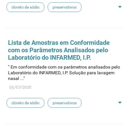
cloreto de sódio
preservativos
feridas crónicas
amostras biológicas
seringas
agulhas
hemodiálise
Lista de Amostras em Conformidade
com os Parâmetros Analisados pelo
pensos
lancetas
luvas cirúrgicas
Laboratório do INFARMED, I.P.
" Em conformidade com os parâmetros analisados pelo
concentrados de hemodiálise
lavagem nasal
Laboratório do INFARMED, I.P. Solução para lavagem
nasal ..."
linhas de perfusão
desinfetantes
05/07/2016
cloreto de sódio
preservativos
feridas crónicas
amostras biológicas