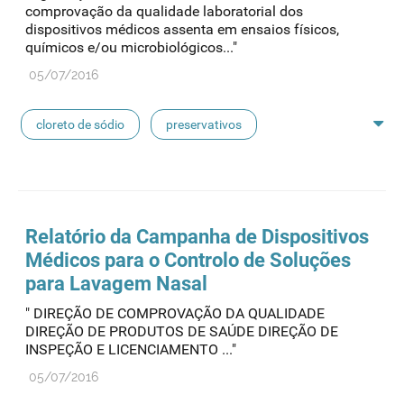
comprovação da qualidade laboratorial dos
dispositivos médicos assenta em ensaios físicos,
químicos e/ou microbiológicos..."
05/07/2016
cloreto de sódio
preservativos
feridas crónicas
amostras biológicas
seringas
agulhas
hemodiálise
Relatório da Campanha de Dispositivos
Médicos para o Controlo de Soluções
pensos
lancetas
luvas cirúrgicas
para Lavagem Nasal
" DIREÇÃO DE COMPROVAÇÃO DA QUALIDADE
concentrados de hemodiálise
lavagem nasal
DIREÇÃO DE PRODUTOS DE SAÚDE DIREÇÃO DE
INSPEÇÃO E LICENCIAMENTO ..."
linhas de perfusão
desinfetantes
05/07/2016