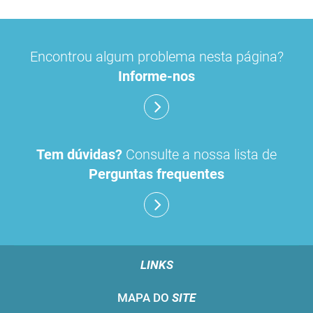
concentrados de hemodiálise
lavagem nasal
Encontrou algum problema nesta página?
linhas de perfusão
desinfetantes
Informe-nos
Tem dúvidas?
Consulte a nossa lista de
Perguntas frequentes
LINKS
MAPA DO
SITE