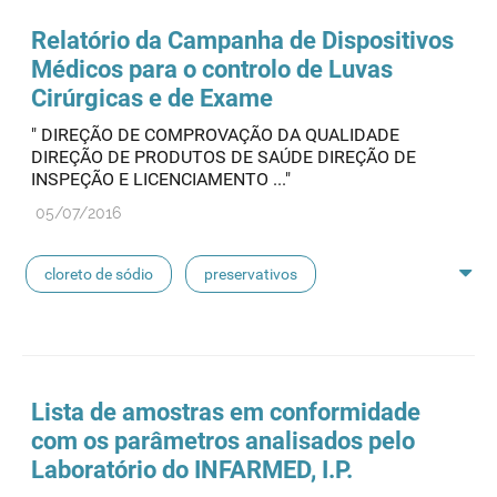
seringas
agulhas
hemodiálise
Relatório da Campanha de Dispositivos
Médicos para o controlo de Luvas
pensos
lancetas
luvas cirúrgicas
Cirúrgicas e de Exame
" DIREÇÃO DE COMPROVAÇÃO DA QUALIDADE
concentrados de hemodiálise
lavagem nasal
DIREÇÃO DE PRODUTOS DE SAÚDE DIREÇÃO DE
INSPEÇÃO E LICENCIAMENTO ..."
linhas de perfusão
desinfetantes
05/07/2016
cloreto de sódio
preservativos
feridas crónicas
amostras biológicas
seringas
agulhas
hemodiálise
Lista de amostras em conformidade
com os parâmetros analisados pelo
pensos
lancetas
luvas cirúrgicas
Laboratório do INFARMED, I.P.