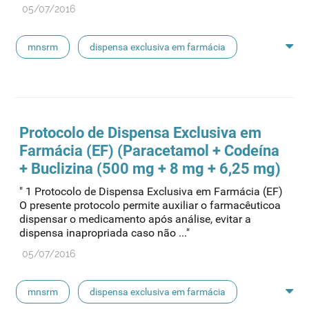
05/07/2016
mnsrm
dispensa exclusiva em farmácia
macrogol
paracetamol
pancreatina
ulipristal
hidrocortisona
fluticasona
Protocolo de Dispensa Exclusiva em
Farmácia (EF) (Paracetamol + Codeína
pílula do dia seguinte
ibuprofeno
+ Buclizina (500 mg + 8 mg + 6,25 mg)
" 1 Protocolo de Dispensa Exclusiva em Farmácia (EF)
paracetamol codeina buclizina
picetoprofeno
O presente protocolo permite auxiliar o farmacêuticoa
dispensar o medicamento após análise, evitar a
dispensa inapropriada caso não ..."
contraceção de emergência
amorolfina
05/07/2016
floroglucinol e simeticone
cianocobalamida
mnsrm
dispensa exclusiva em farmácia
lidocaína prilocaína