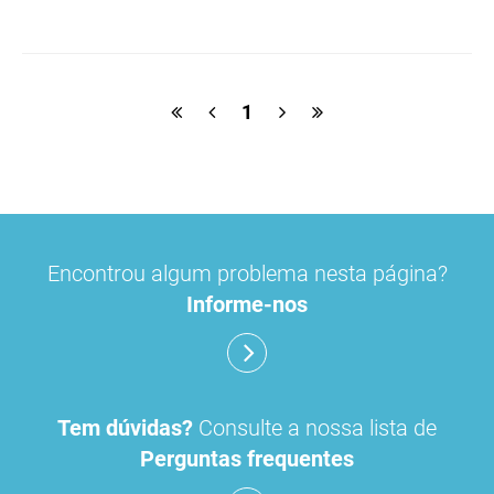
macrogol
paracetamol
pancreatina
ulipristal
hidrocortisona
fluticasona
1
pílula do dia seguinte
ibuprofeno
paracetamol codeina buclizina
picetoprofeno
Encontrou algum problema nesta página?
contraceção de emergência
amorolfina
Informe-nos
floroglucinol e simeticone
cianocobalamida
lidocaína prilocaína
Tem dúvidas?
Consulte a nossa lista de
Perguntas frequentes