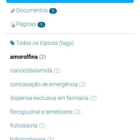
Documentos
1
Páginas
1
Todos os tópicos (tags)
amorolfina
(2)
cianocobalamida
(2)
contraceção de emergência
(2)
dispensa exclusiva em farmácia
(2)
floroglucinol e simeticone
(2)
fluticasona
(2)
hidrocortisona
(2)