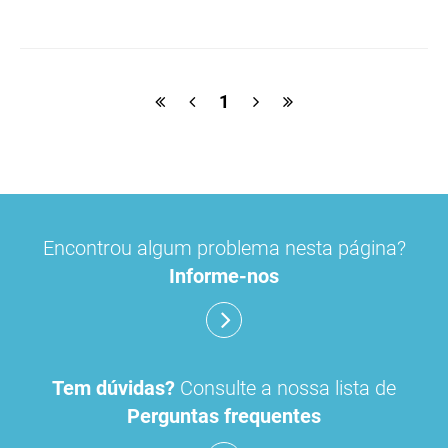
macrogol
paracetamol
pancreatina
ulipristal
hidrocortisona
fluticasona
1
pílula do dia seguinte
ibuprofeno
paracetamol codeina buclizina
picetoprofeno
Encontrou algum problema nesta página?
contraceção de emergência
amorolfina
Informe-nos
floroglucinol e simeticone
cianocobalamida
lidocaína prilocaína
Tem dúvidas?
Consulte a nossa lista de
Perguntas frequentes