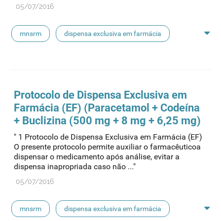
05/07/2016
mnsrm
dispensa exclusiva em farmácia
macrogol
paracetamol
pancreatina
ulipristal
hidrocortisona
fluticasona
Protocolo de Dispensa Exclusiva em
Farmácia (EF) (Paracetamol + Codeína
pílula do dia seguinte
ibuprofeno
+ Buclizina (500 mg + 8 mg + 6,25 mg)
" 1 Protocolo de Dispensa Exclusiva em Farmácia (EF)
paracetamol codeina buclizina
picetoprofeno
O presente protocolo permite auxiliar o farmacêuticoa
dispensar o medicamento após análise, evitar a
dispensa inapropriada caso não ..."
contraceção de emergência
amorolfina
05/07/2016
floroglucinol e simeticone
cianocobalamida
mnsrm
dispensa exclusiva em farmácia
lidocaína prilocaína