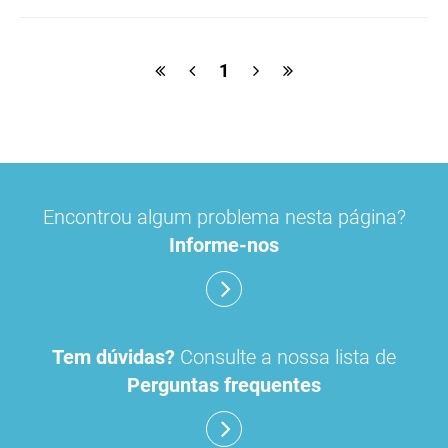
ulipristal
hidrocortisona
fluticasona
1
pílula do dia seguinte
ibuprofeno
paracetamol codeina buclizina
picetoprofeno
Encontrou algum problema nesta página?
contraceção de emergência
amorolfina
Informe-nos
floroglucinol e simeticone
cianocobalamida
lidocaína prilocaína
Tem dúvidas?
Consulte a nossa lista de
Perguntas frequentes