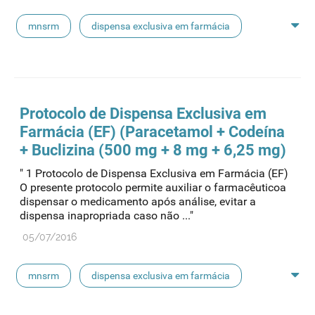
mnsrm
dispensa exclusiva em farmácia
macrogol
paracetamol
pancreatina
ulipristal
hidrocortisona
fluticasona
Protocolo de Dispensa Exclusiva em
Farmácia (EF) (Paracetamol + Codeína
pílula do dia seguinte
ibuprofeno
+ Buclizina (500 mg + 8 mg + 6,25 mg)
" 1 Protocolo de Dispensa Exclusiva em Farmácia (EF)
paracetamol codeina buclizina
picetoprofeno
O presente protocolo permite auxiliar o farmacêuticoa
dispensar o medicamento após análise, evitar a
dispensa inapropriada caso não ..."
contraceção de emergência
amorolfina
05/07/2016
floroglucinol e simeticone
cianocobalamida
mnsrm
dispensa exclusiva em farmácia
lidocaína prilocaína
macrogol
paracetamol
pancreatina