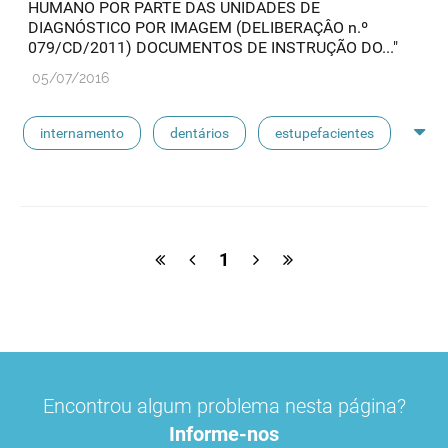
HUMANO POR PARTE DAS UNIDADES DE
DIAGNÓSTICO POR IMAGEM (DELIBERAÇÂO n.º
079/CD/2011) DOCUMENTOS DE INSTRUÇÃO DO..."
05/07/2016
internamento
dentários
estupefacientes
psicotrópicos
instituições de solidariedade social
admed
aquisição direta
1
Encontrou algum problema nesta página?
Informe-nos