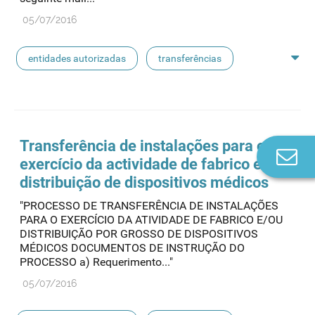
05/07/2016
entidades autorizadas
transferências
rotulagem
substâncias ativas
entidades notificadoras
Transferência de instalações para o
Co
exercício da actividade de fabrico e/ou
n
distribuição de dispositivos médicos
"PROCESSO DE TRANSFERÊNCIA DE INSTALAÇÕES
PARA O EXERCÍCIO DA ATIVIDADE DE FABRICO E/OU
DISTRIBUIÇÃO POR GROSSO DE DISPOSITIVOS
MÉDICOS DOCUMENTOS DE INSTRUÇÃO DO
PROCESSO a) Requerimento..."
05/07/2016