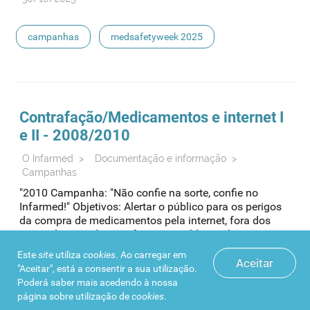
campanhas
medsafetyweek 2025
Contrafação/Medicamentos e internet I
e II - 2008/2010
O Infarmed
>
Documentação e informação
>
Campanhas
"2010 Campanha: "Não confie na sorte, confie no
Infarmed!" Objetivos: Alertar o público para os perigos
da compra de medicamentos pela internet, fora dos
canais licenciados, e informar o público sobre as novas
formas legais para a encomenda de medicamentos
Este
site
utiliza
cookies
. Ao carregar em
através da internet. Público-alvo: Atuais e potenciais
Aceitar
"Aceitar", está a consentir a sua utilização.
novos compradores de medicamentos via internet.
Poderá saber mais acedendo à nossa
Meios: Internet (Advertising display, Search Engine
página sobre
utilização de
cookies
.
Marketing e Inquérito on-line) Público-alvo: Atuais e