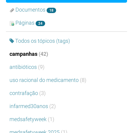
Documentos
18
Páginas
24
Todos os tópicos (tags)
campanhas
(42)
antibióticos
(9)
uso racional do medicamento
(8)
contrafação
(3)
infarmed30anos
(2)
medsafetyweek
(1)
medsafetyweek 2025
(1)