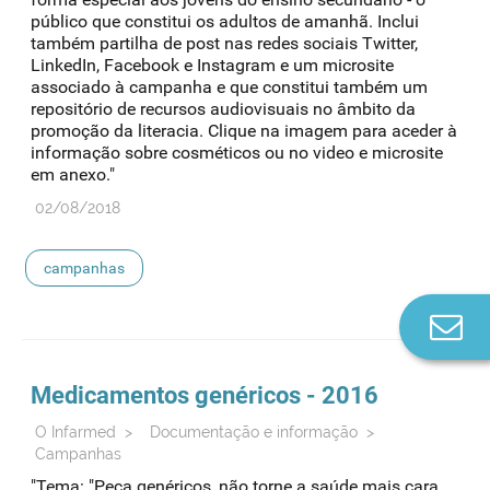
público que constitui os adultos de amanhã. Inclui
também partilha de post nas redes sociais Twitter,
LinkedIn, Facebook e Instagram e um microsite
associado à campanha e que constitui também um
repositório de recursos audiovisuais no âmbito da
promoção da literacia. Clique na imagem para aceder à
informação sobre cosméticos ou no video e microsite
em anexo."
02/08/2018
campanhas
Co
n
Medicamentos genéricos - 2016
O Infarmed
>
Documentação e informação
>
Campanhas
"Tema: "Peça genéricos, não torne a saúde mais cara