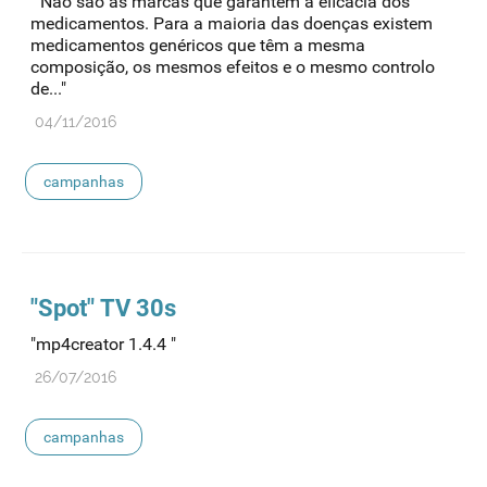
" Não são as marcas que garantem a eﬁcácia dos
medicamentos. Para a maioria das doenças existem
medicamentos genéricos que têm a mesma
composição, os mesmos efeitos e o mesmo controlo
de..."
04/11/2016
campanhas
"Spot" TV 30s
"mp4creator 1.4.4 "
26/07/2016
campanhas