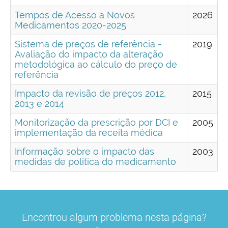
Tempos de Acesso a Novos
2026
Medicamentos 2020-2025
Sistema de preços de referência -
2019
Avaliação do impacto da alteração
metodológica ao cálculo do preço de
referência
Impacto da revisão de preços 2012,
2015
2013 e 2014
Monitorização da prescrição por DCI e
2005
implementação da receita médica
Informação sobre o impacto das
2003
medidas de política do medicamento
Título do estudo
Título do estudo
Título do estudo
Título do estudo
Título do estudo
Título do estudo
Ano
Ano
Ano
Ano
Ano
Ano
Encontrou algum problema nesta página?
Monitorização dos consumos de
Análise da evolução do mercado total
Vinte anos de política de genéricos em
Novo ciclo de 10 anos após
Medicamentos orfãos 2007 - 2014
Medicamentos biossimilares
2018
2007
2011
2023
2025
2015