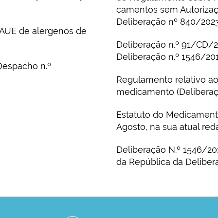
camentos sem Autorizaçã
Deliberação nº 840/2023
 AUE de alergenos de
Deliberação n.º 91/CD/
Deliberação n.º 1546/20
espacho n.º
Regulamento relativo a
medicamento (Deliberaç
Estatuto do Medicamento
Agosto, na sua atual red
Deliberação N.º 1546/20
da República da Deliber
//www.infarmed.pt/web/infarmed/gestao-da-dispo
//www.infarmed.pt/web/infarmed/gestao-da-dispo