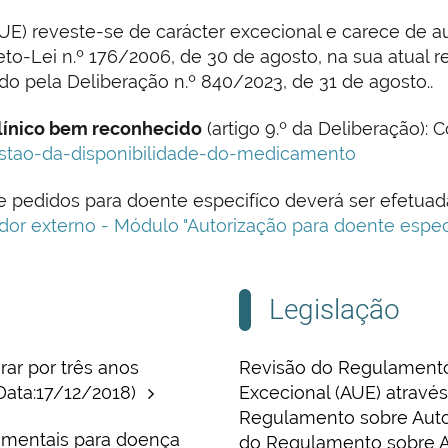
UE) reveste-se de carácter excecional e carece de au
eto-Lei n.º 176/2006, de 30 de agosto, na sua atual 
o pela Deliberação n.º 840/2023, de 31 de agosto..
línico bem reconhecido
(artigo 9.º da Deliberação):
stao-da-disponibilidade-do-medicamento
 pedidos para doente especifíco deverá ser efetuad
ador externo - Módulo "Autorização para doente espec
Legislação
rar por três anos
Revisão do Regulamento 
 Data:17/12/2018)
Excecional (AUE) atravé
Regulamento sobre Autor
rimentais para doença
do Regulamento sobre A