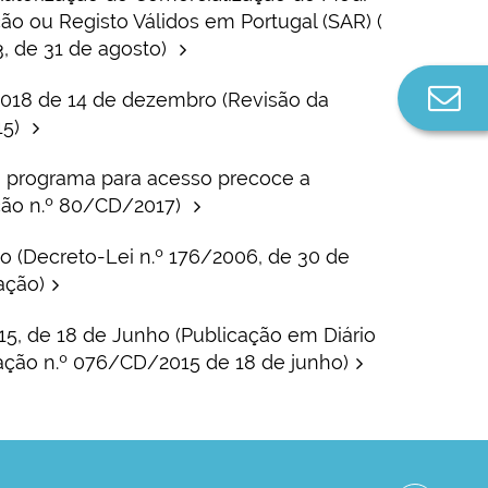
o ou Registo Válidos em Portugal (SAR) (
, de 31 de agosto)
Co
2018 de 14 de dezembro (Revisão da
n
15)
o programa para acesso precoce a
ão n.º 80/CD/2017)
 (Decreto-Lei n.º 176/2006, de 30 de
ação)
15, de 18 de Junho (Publicação em Diário
ação n.º 076/CD/2015 de 18 de junho)
nibilidade-do-medicamento#tab5
nibilidade-do-medicamento#tab5