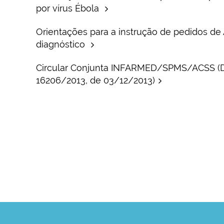
por vírus Ébola
Orientações para a instrução de pedidos de
diagnóstico
Circular Conjunta INFARMED/SPMS/ACSS (D
16206/2013, de 03/12/2013)
Consulte a informação disponível em
Consulte a informação disponível em
https:
https: