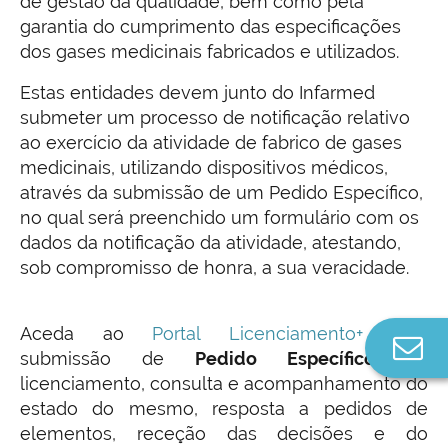
de gestão da qualidade, bem como pela
garantia do cumprimento das especificações
dos gases medicinais fabri­cados e utilizados.
Estas entidades devem junto do Infarmed
submeter um processo de notificação relativo
ao exercício da atividade de fabrico de gases
medicinais, utilizando dispositivos médicos,
através da submissão de um Pedido Específico,
no qual será preenchido um formulário com os
dados da notificação da atividade, atestando,
sob compromisso de honra, a sua veracidade.
Aceda ao
Portal Licenciamento+
para
Co
submissão de
Pedido Específico
de
n
licenciamento, consulta e acompanhamento do
estado do mesmo, resposta a pedidos de
elementos, receção das decisões e do