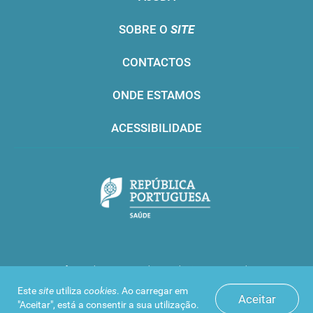
SOBRE O
SITE
CONTACTOS
ONDE ESTAMOS
ACESSIBILIDADE
Infarmed © 2016. Todos os direitos reservados
Este
site
utiliza
cookies
. Ao carregar em
Aceitar
"Aceitar", está a consentir a sua utilização.