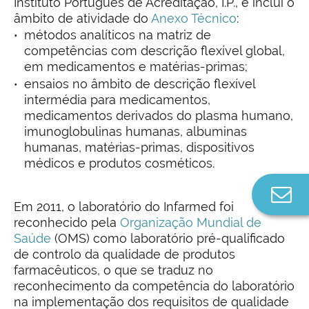
Instituto Português de Acreditação, I.P., e inclui o
âmbito de atividade do
Anexo Técnico
:
métodos analíticos na matriz de
competências com descrição flexível global,
em medicamentos e matérias-primas;
ensaios no âmbito de descrição flexível
intermédia para medicamentos,
medicamentos derivados do plasma humano,
imunoglobulinas humanas, albuminas
humanas, matérias-primas, dispositivos
médicos e produtos cosméticos.
Co
Em 2011, o laboratório do Infarmed foi
n
reconhecido pela
Organização Mundial de
Saúde
(OMS) como laboratório pré-qualificado
de controlo da qualidade de produtos
farmacêuticos, o que se traduz no
reconhecimento da competência do laboratório
na implementação dos requisitos de qualidade