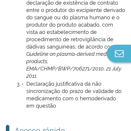
declaração de existência de contrato
entre o produtor do excipiente derivado
do sangue ou do plasma humano e o
produtor do produto acabado, com
vista ao estabelecimento de
procedimento de retrovigilância de
dádivas sanguíneas; de acordo com
Co
Guideline on plasma-derived medicinal
n
products,
EMA/CHMP/BWP/706271/2010, 21 July
2011
.
Declaração justificativa da não
sincronização do prazo de validade do
medicamento com o hemoderivado
em questão
Acesso rápido