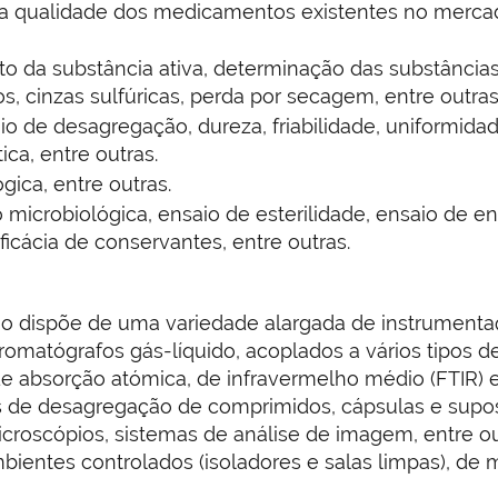
a a qualidade dos medicamentos existentes no mercad
nto da substância ativa, determinação das substânc
, cinzas sulfúricas, perda por secagem, entre outras
io de desagregação, dureza, friabilidade, uniformid
ca, entre outras.
gica, entre outras.
microbiológica, ensaio de esterilidade, ensaio de en
ficácia de conservantes, entre outras.
rio dispõe de uma variedade alargada de instrument
 cromatógrafos gás-líquido, acoplados a vários tipos 
 de absorção atómica, de infravermelho médio (FTIR) 
e desagregação de comprimidos, cápsulas e supositó
croscópios, sistemas de análise de imagem, entre ou
bientes controlados (isoladores e salas limpas), de 