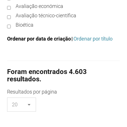
Avaliação económica
Avaliação técnico-científica
Bioética
Boas práticas clínicas
Ordenar por data de criação
|
Ordenar por título
Boas práticas de distribuição
Boas práticas de fabrico
Boas práticas de farmácia
Foram encontrados 4.603
Boas práticas de investigação
resultados.
Boas práticas de laboratório
Boas práticas regulamentares
Resultados
por página
Certificação
Colocação no mercado/comercialização
Comparticipação