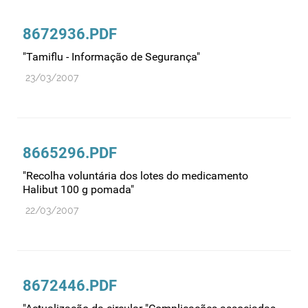
Farmacovigilância
8672936.PDF
Farmácias
Gestão financeira e patrimonial
"Tamiflu - Informação de Segurança"
23/03/2007
Hemoderivados
Importação
Informação estatística
Informação institucional
8665296.PDF
Inspeção
"Recolha voluntária dos lotes do medicamento
Halibut 100 g pomada"
Investigação
22/03/2007
Legislação
Licenciamentos
Locais de venda
Manutenção no mercado
8672446.PDF
Medicamentos de uso humano