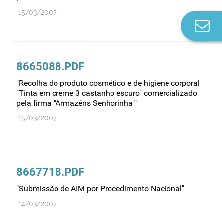
15/03/2007
Co
n
8665088.PDF
"Recolha do produto cosmético e de higiene corporal
"Tinta em creme 3 castanho escuro" comercializado
pela firma "Armazéns Senhorinha""
15/03/2007
8667718.PDF
"Submissão de AIM por Procedimento Nacional"
14/03/2007