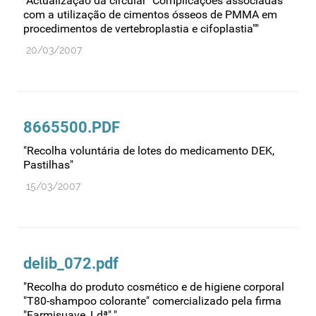
"Actualização da circular "Complicações associadas
com a utilização de cimentos ósseos de PMMA em
Medicamentos genéricos
procedimentos de vertebroplastia e cifoplastia""
Medicamentos homeopáticos
20/03/2007
Medicinas alternativas
Nanotecnologia
Planeamento
8665500.PDF
Plantas medicinais
"Recolha voluntária de lotes do medicamento DEK,
Prescrição
Pastilhas"
Preços
15/03/2007
Produtos de saúde
Produtos fronteira
Publicidade
delib_072.pdf
Qualidade e normalização
"Recolha do produto cosmético e de higiene corporal
Reações adversas
"T80-shampoo colorante" comercializado pela firma
"Farmisuave, Ldª"."