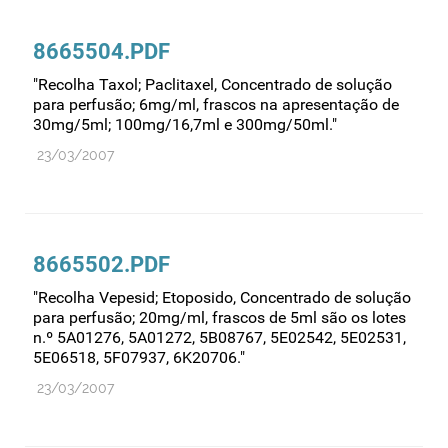
Comprovação da qualidade
Comunicação
8665504.PDF
Controlo de qualidade
"Recolha Taxol; Paclitaxel, Concentrado de solução
Cosméticos
para perfusão; 6mg/ml, frascos na apresentação de
30mg/5ml; 100mg/16,7ml e 300mg/50ml."
Dispensa
23/03/2007
Dispositivos médicos
Distribuição
Ensaios clínicos
8665502.PDF
Entidades reguladoras
"Recolha Vepesid; Etoposido, Concentrado de solução
Estrutura e organização
para perfusão; 20mg/ml, frascos de 5ml são os lotes
Exercício farmacêutico
n.º 5A01276, 5A01272, 5B08767, 5E02542, 5E02531,
5E06518, 5F07937, 6K20706."
Exportação
23/03/2007
Fabricantes
Fabrico