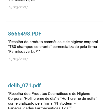
Recursos humanos
15/03/2007
Registo
Regulamentação
Relações internacionais
8665498.PDF
Substâncias controladas
"Recolha do produto cosmético e de higiene corporal
Supervisão do mercado
"T80-shampoo colorante" comercializado pela firma
Taxas
"Farmisuave, Ldª"."
Tecnologias da saúde
15/03/2007
Utilização
Vigilância de cosméticos
Vigilância de dispositivos médicos
delib_071.pdf
"Recolha dos Produtos Cosméticos e de Higiene
Corporal "Hoff creme de dia" e "Hoff creme de noite"
comercializado pela firma "Phytoderm -
Especialidades Farmacêuticas, Lda"."