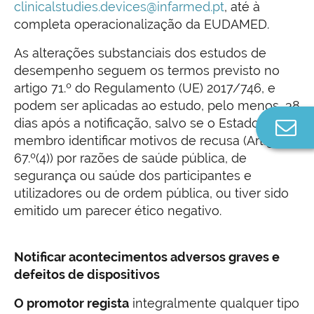
clinicalstudies.devices@infarmed.pt
, até à
completa operacionalização da EUDAMED.
As alterações substanciais dos estudos de
desempenho seguem os termos previsto no
artigo 71.º do Regulamento (UE) 2017/746, e
podem ser aplicadas ao estudo, pelo menos, 38
dias após a notificação, salvo se o Estado-
Co
n
membro identificar motivos de recusa (Artigo
67.º(4)) por razões de saúde pública, de
segurança ou saúde dos participantes e
utilizadores ou de ordem pública, ou tiver sido
emitido um parecer ético negativo.
Notificar acontecimentos adversos graves e
defeitos de dispositivos
O promotor regista
integralmente qualquer tipo