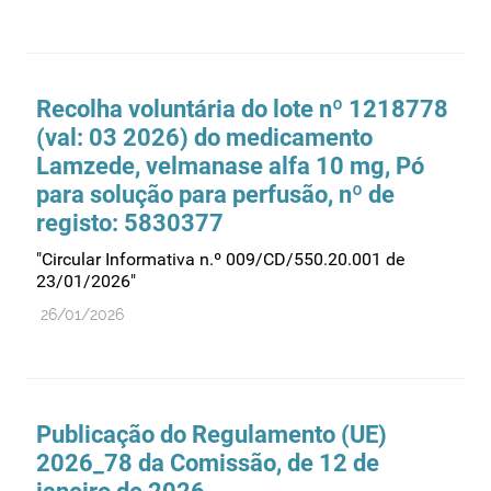
Recursos humanos
Registo
Regulamentação
Recolha voluntária do lote nº 1218778
Relações internacionais
(val: 03 2026) do medicamento
Substâncias controladas
Lamzede, velmanase alfa 10 mg, Pó
para solução para perfusão, nº de
Supervisão do mercado
registo: 5830377
Taxas
"Circular Informativa n.º 009/CD/550.20.001 de
Tecnologias da saúde
23/01/2026"
Utilização
26/01/2026
Vigilância de cosméticos
Vigilância de dispositivos médicos
Publicação do Regulamento (UE)
2026_78 da Comissão, de 12 de