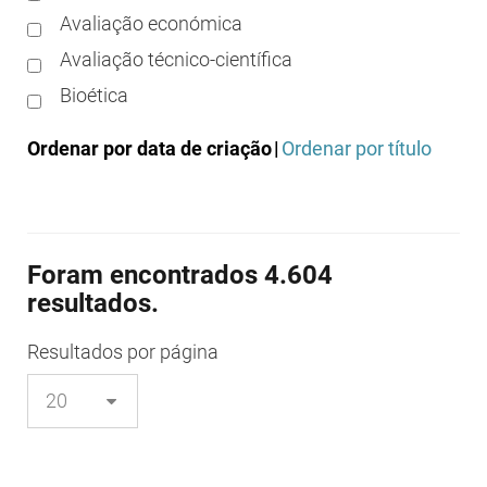
Avaliação económica
Avaliação técnico-científica
Bioética
Boas práticas clínicas
Ordenar por data de criação
|
Ordenar por título
Boas práticas de distribuição
Boas práticas de fabrico
Boas práticas de farmácia
Foram encontrados 4.604
Boas práticas de investigação
resultados.
Boas práticas de laboratório
Boas práticas regulamentares
Resultados
por página
Certificação
Colocação no mercado/comercialização
Comparticipação