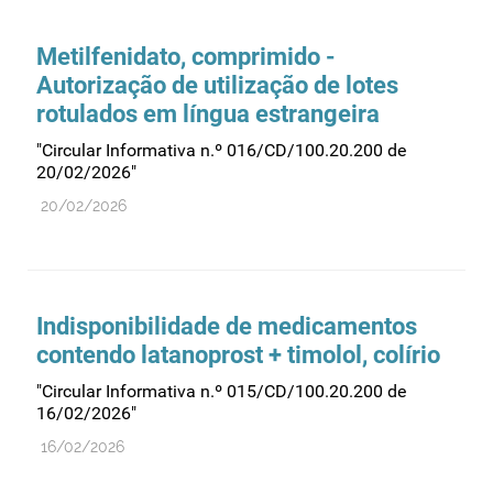
Comprovação da qualidade
Comunicação
Metilfenidato, comprimido -
Controlo de qualidade
Autorização de utilização de lotes
rotulados em língua estrangeira
Cosméticos
Dispensa
"Circular Informativa n.º 016/CD/100.20.200 de
20/02/2026"
Dispositivos médicos
20/02/2026
Distribuição
Ensaios clínicos
Entidades reguladoras
Indisponibilidade de medicamentos
Estrutura e organização
contendo latanoprost + timolol, colírio
Exercício farmacêutico
"Circular Informativa n.º 015/CD/100.20.200 de
Exportação
16/02/2026"
Fabricantes
16/02/2026
Fabrico