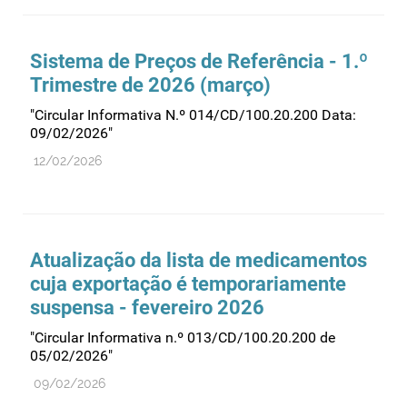
Farmacovigilância
Farmácias
Sistema de Preços de Referência - 1.º
Gestão financeira e patrimonial
Trimestre de 2026 (março)
Hemoderivados
"Circular Informativa N.º 014/CD/100.20.200 Data:
09/02/2026"
Importação
12/02/2026
Informação estatística
Informação institucional
Inspeção
Investigação
Atualização da lista de medicamentos
cuja exportação é temporariamente
Legislação
suspensa - fevereiro 2026
Licenciamentos
"Circular Informativa n.º 013/CD/100.20.200 de
Locais de venda
05/02/2026"
Manutenção no mercado
09/02/2026
Medicamentos de uso humano