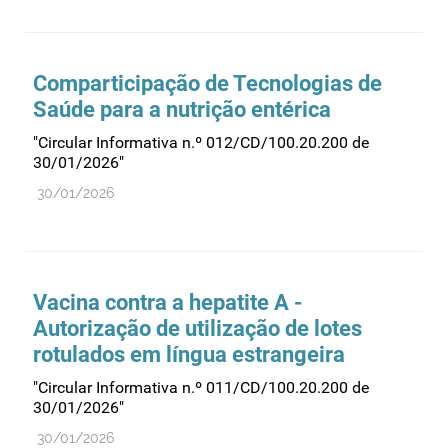
Medicamentos genéricos
Medicamentos homeopáticos
Comparticipação de Tecnologias de
Medicinas alternativas
Saúde para a nutrição entérica
Nanotecnologia
"Circular Informativa n.º 012/CD/100.20.200 de
Planeamento
30/01/2026"
30/01/2026
Plantas medicinais
Prescrição
Preços
Produtos de saúde
Vacina contra a hepatite A -
Autorização de utilização de lotes
Produtos fronteira
rotulados em língua estrangeira
Publicidade
"Circular Informativa n.º 011/CD/100.20.200 de
Qualidade e normalização
30/01/2026"
Reações adversas
30/01/2026